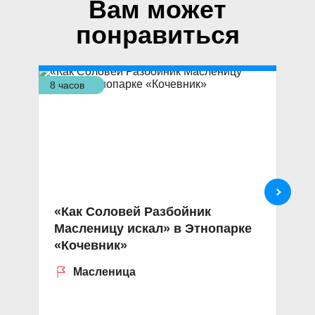
Вам может
понравиться
8 часов
4 ч
«Как Соловей Разбойник
К
Масленицу искал» в Этнопарке
«
«Кочевник»
Р
Масленица