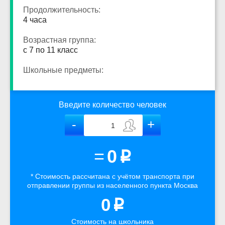
Продолжительность:
4 часа
Возрастная группа:
с 7 по 11 класс
Школьные предметы:
Введите количество человек
=
0
p
* Стоимость рассчитана
с учётом
транспорта
при
отправлении группы из населенного пункта Москва
0
p
Стоимость на школьника