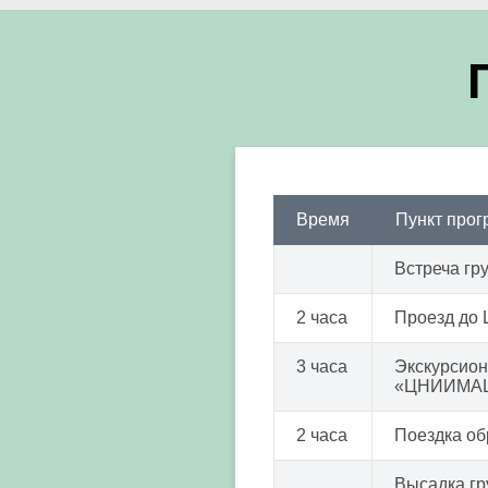
Время
Пункт про
Встреча гр
2 часа
Проезд до 
3 часа
Экскурсион
«ЦНИИМА
2 часа
Поездка об
Высадка гр