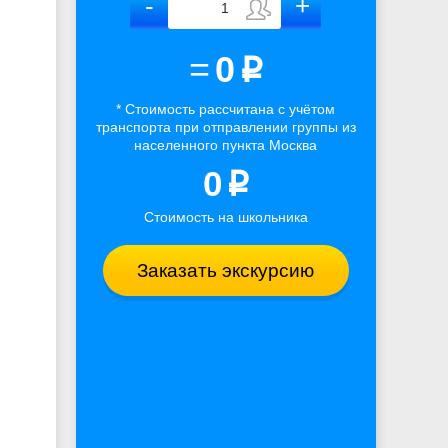
=
0
p
* Стоимость рассчитана
с учётом
транспорта
при отправлении группы из
населенного пункта Москва
0
p
Стоимость на школьника
Заказать экскурсию