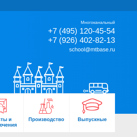
Многоканальный
+7 (495) 120-45-54
+7 (926) 402-82-13
school@mtbase.ru
сты и
Производство
Выпускные
ючения