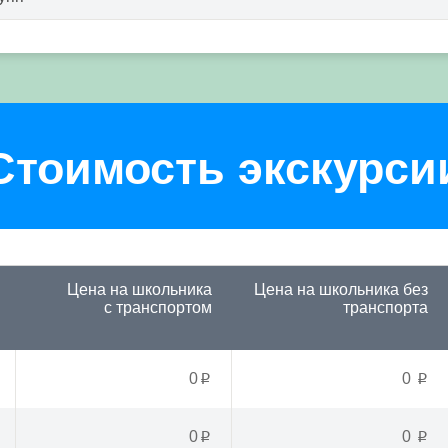
Стоимость экскурси
Цена на школьника
Цена на школьника
без
с транспортом
транспорта
0
0
p
p
0
0
p
p