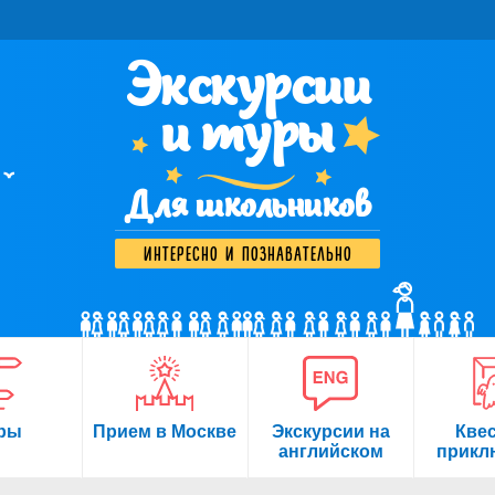
Экскурсии
и туры
Для школьников
интересно и познавательно
ры
Прием в Москве
Экскурсии на
Кве
английском
прикл