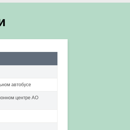
и
ьном автобусе
ионном центре АО