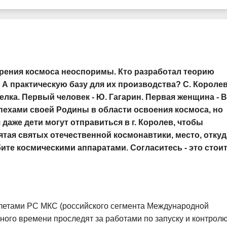
рения космоса неоспоримы. Кто разработал теорию
 А практическую базу для их производства? С. Королев
лка. Первый человек - Ю. Гагарин. Первая женщина - В
пехами своей Родины в области освоения космоса, но
 даже дети могут отправиться в г. Королев, чтобы
ятая святых отечественной космонавтики, место, откуд
те космическими аппаратами. Согласитесь - это стои
летами РС МКС (российского сегмента Международной
ьного времени проследят за работами по запуску и контрол