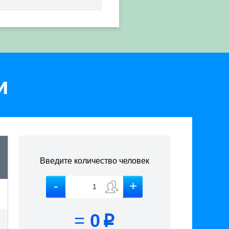
и
Введите количество человек
=
0
p