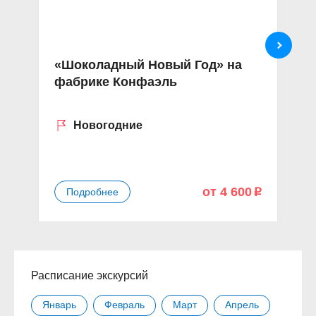
«Шоколадный Новый Год» на
«
фабрике Конфаэль
В
п
Новогодние
от 4 600
Подробнее
p
Расписание экскурсий
Январь
Февраль
Март
Апрель