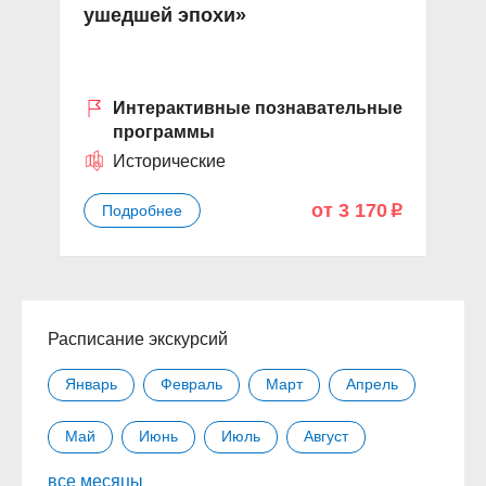
ушедшей эпохи»
К
Интерактивные познавательные
программы
Исторические
от 3 170
Подробнее
p
Расписание экскурсий
Январь
Февраль
Март
Апрель
Май
Июнь
Июль
Август
все месяцы