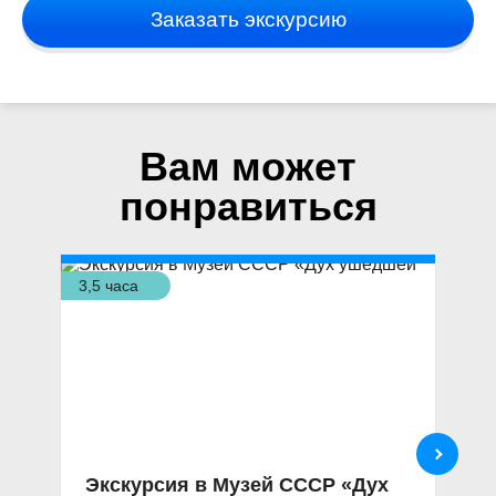
Заказать экскурсию
Вам может
понравиться
3,5 часа
6 ч
Экскурсия в Музей СССР «Дух
Э