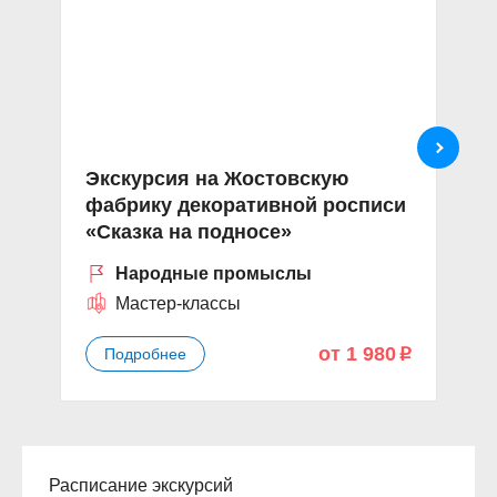
Экскурсия на Жостовскую
Э
фабрику декоративной росписи
М
«Сказка на подносе»
ка
Народные промыслы
Мастер-классы
от 1 980
Подробнее
p
Расписание экскурсий