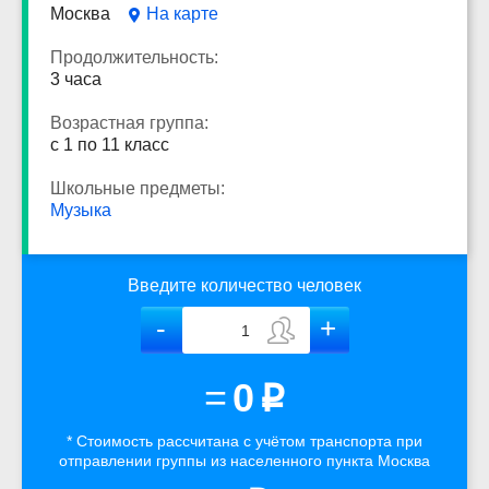
Москва
На карте
Продолжительность:
3 часа
Возрастная группа:
с 1 по 11 класс
Школьные предметы:
Музыка
Введите количество человек
=
0
p
* Стоимость рассчитана
с учётом
транспорта
при
отправлении группы из населенного пункта Москва