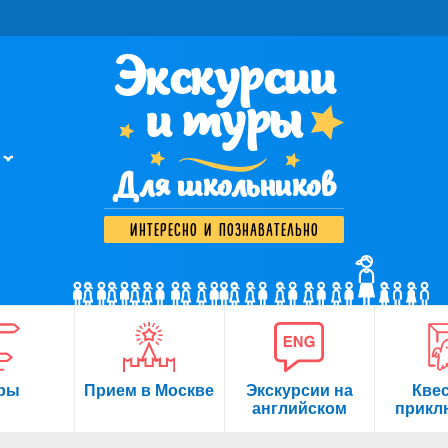
Экскурсии
и туры
Для школьников
интересно и познавательно
ры
Прием в Москве
Экскурсии на
Кве
английском
прикл