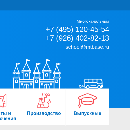
Многоканальный
+7 (495) 120-45-54
+7 (926) 402-82-13
school@mtbase.ru
сты и
Производство
Выпускные
ючения