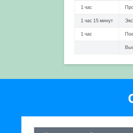
1 час
Про
1 час 15 минут
Экс
1 час
Пое
Выс