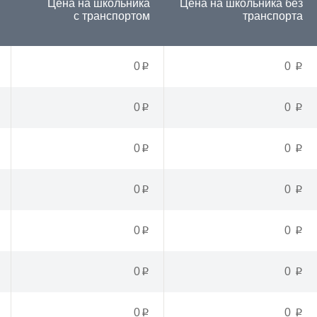
Цена на школьника
Цена на школьника
без
с транспортом
транспорта
0
0
p
p
0
0
p
p
0
0
p
p
0
0
p
p
0
0
p
p
0
0
p
p
0
0
p
p