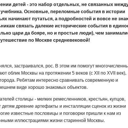
ении детей - это набор отдельных, не связанных межд
 учебника. Основные, переломные события в истории
ьях начинают путаться, а подробностей и вовсе не зна
никам связать далекие исторические события в едино
олько цари да бояре, но и простые люди), чем занимали
путешествие по Москве средневековой!
енялся, застраивался, рос. В этом им помогут многочисленн
ют облик Москвы на протяжении 5 веков (с XII по XVII век),
 города. Ребятам интересно сравнивать современную и
внешнем виде хорошо знакомых объектов.
телей столицы - мелких ремесленников, крестьян, купцов,
т детям древние артефакты и инсталляции сценок из жизни
ногие известные пословицы и поговорки пришли к нам из
ичными иллюстрациями жизни старинной Москвы.