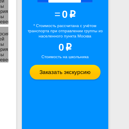
=
0
p
* Стоимость рассчитана
с учётом
транспорта
при отправлении группы из
населенного пункта Москва
0
p
Стоимость на школьника
Заказать экскурсию