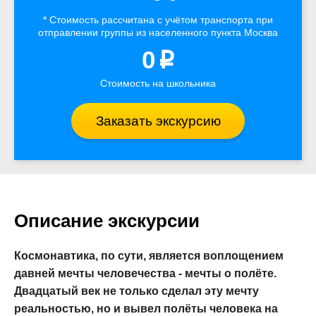
* Стоимость рассчитана
с учётом
транспорта
при
отправлении группы из населенного пункта Москва
0
p
Стоимость на школьника
Заказать экскурсию
Описание экскурсии
Космонавтика, по сути, является воплощением
давней мечты человечества - мечты о полёте.
Двадцатый век не только сделал эту мечту
реальностью, но и вывел полёты человека на