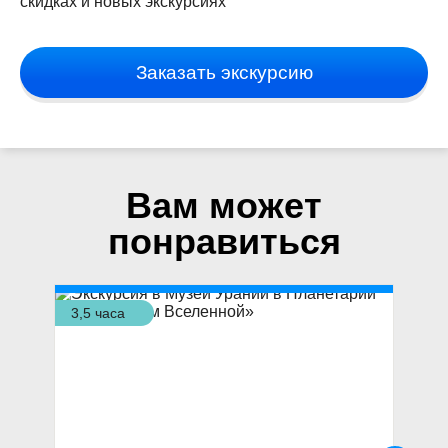
скидках и новых экскурсиях
Заказать экскурсию
Вам может
понравиться
3,5 часа
3 ч