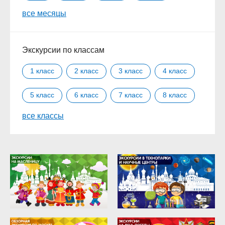
все месяцы
Сентябрь
Октябрь
Ноябрь
Декабрь
Экскурсии по классам
1 класс
2 класс
3 класс
4 класс
5 класс
6 класс
7 класс
8 класс
все классы
9 класс
10 класс
11 класс