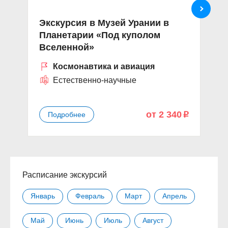
Экскурсия в Музей Урании в
Э
Планетарии «Под куполом
к
Вселенной»
м
Космонавтика и авиация
Естественно-научные
от 2 340
Подробнее
p
Расписание экскурсий
Январь
Февраль
Март
Апрель
Май
Июнь
Июль
Август