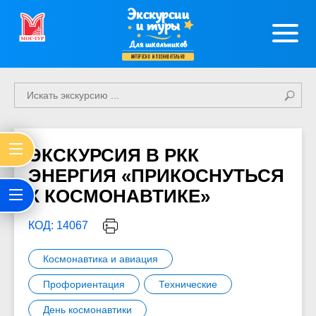
Экскурсии
и туры
Для школьников
интересно и познавательно
ЭКСКУРСИЯ В РКК
ЭНЕРГИЯ «ПРИКОСНУТЬСЯ
К КОСМОНАВТИКЕ»
КОД: 14067
Космонавтика и авиация
Профориентация
Технические
День космонавтики