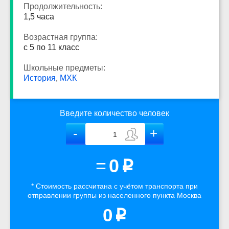
Продолжительность:
1,5 часа
Возрастная группа:
с 5 по 11 класс
Школьные предметы:
История
,
МХК
Введите количество человек
=
0
p
* Стоимость рассчитана
с учётом
транспорта
при
отправлении группы из населенного пункта Москва
0
p