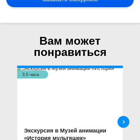
Вам может
понравиться
3,5 часа
4 ч
Экскурсия в Музей анимации
Э
«История мультяшек»
М