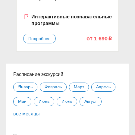
л
Интерактивные познавательные
программы
от 1 690
Подробнее
p
Расписание экскурсий
Январь
Февраль
Март
Апрель
Май
Июнь
Июль
Август
все месяцы
Сентябрь
Октябрь
Ноябрь
Декабрь