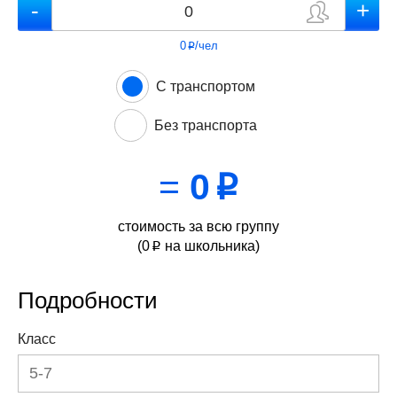
0
/чел
p
С транспортом
Без транспорта
=
0
p
стоимость за всю группу
(
0
на школьника)
p
Подробности
Класс