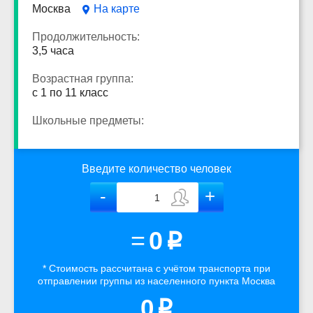
Москва
На карте
Продолжительность:
3,5 часа
Возрастная группа:
с 1 по 11 класс
Школьные предметы:
Введите количество человек
=
0
p
* Стоимость рассчитана
с учётом
транспорта
при
отправлении группы из населенного пункта Москва
0
p