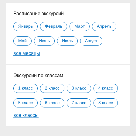
Расписание экскурсий
Январь
Февраль
Март
Апрель
Май
Июнь
Июль
Август
все месяцы
Сентябрь
Октябрь
Ноябрь
Декабрь
Экскурсии по классам
1 класс
2 класс
3 класс
4 класс
5 класс
6 класс
7 класс
8 класс
все классы
9 класс
10 класс
11 класс