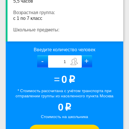
5,5 часов
Возрастная группа:
с 1 по 7 класс
Школьные предметы:
Введите количество человек
=
0
p
* Стоимость рассчитана
с учётом
транспорта
при
отправлении группы из населенного пункта Москва
0
p
Стоимость на школьника