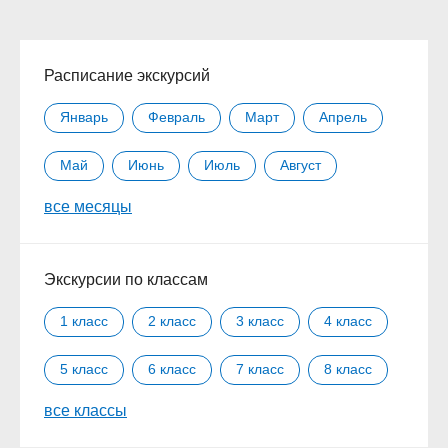
Расписание экскурсий
Январь
Февраль
Март
Апрель
Май
Июнь
Июль
Август
все месяцы
Сентябрь
Октябрь
Ноябрь
Декабрь
Экскурсии по классам
1 класс
2 класс
3 класс
4 класс
5 класс
6 класс
7 класс
8 класс
все классы
9 класс
10 класс
11 класс