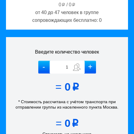
0
/
0
p
p
от 40 до 47
человек в группе
сопровождающих бесплатно:
0
Введите количество человек
=
0
p
* Стоимость рассчитана
с учётом
транспорта
при
отправлении группы из населенного пункта Москва
.
=
0
p
Стоимость на школьника