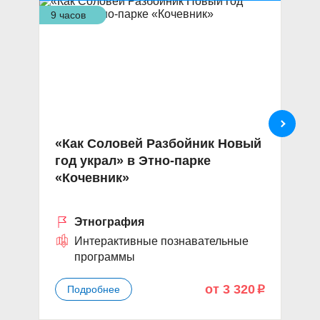
9 часов
4 ч
«Как Соловей Разбойник Новый
Э
год украл» в Этно-парке
те
«Кочевник»
«
з
Этнография
Интерактивные познавательные
программы
от 3 320
Подробнее
p