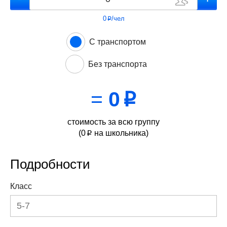
0
/чел
p
С транспортом
Без транспорта
=
0
p
стоимость за всю группу
(
0
на школьника)
p
Подробности
Класс