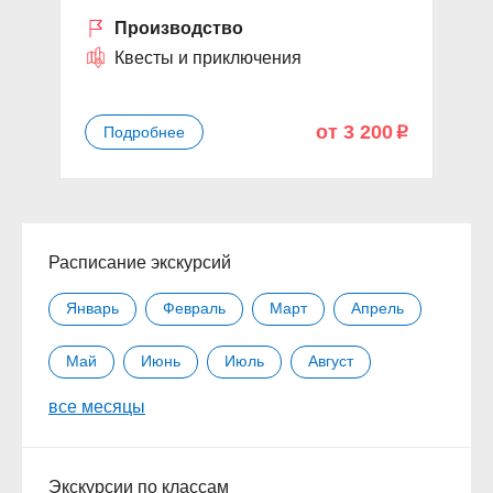
Производство
Квесты и приключения
от 3 200
Подробнее
p
Расписание экскурсий
Январь
Февраль
Март
Апрель
Май
Июнь
Июль
Август
все месяцы
Сентябрь
Октябрь
Ноябрь
Декабрь
Экскурсии по классам