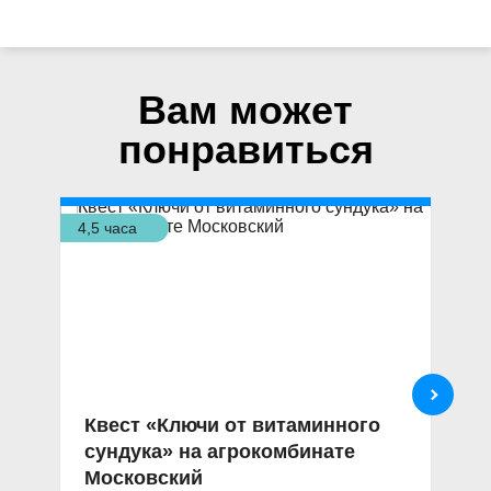
Вам может
понравиться
4,5 часа
3,5
Квест «Ключи от витаминного
Н
сундука» на агрокомбинате
«
Московский
с