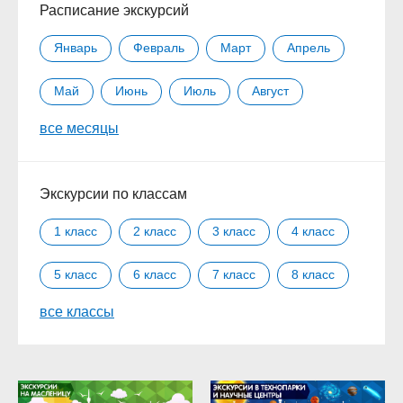
Расписание экскурсий
Январь
Февраль
Март
Апрель
Май
Июнь
Июль
Август
все месяцы
Сентябрь
Октябрь
Ноябрь
Декабрь
Экскурсии по классам
1 класс
2 класс
3 класс
4 класс
5 класс
6 класс
7 класс
8 класс
все классы
9 класс
10 класс
11 класс