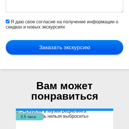
Я даю свое согласие на получение информации о
скидках и новых экскурсиях
Заказать экскурсию
Вам может
понравиться
3,5 часа
4 ч