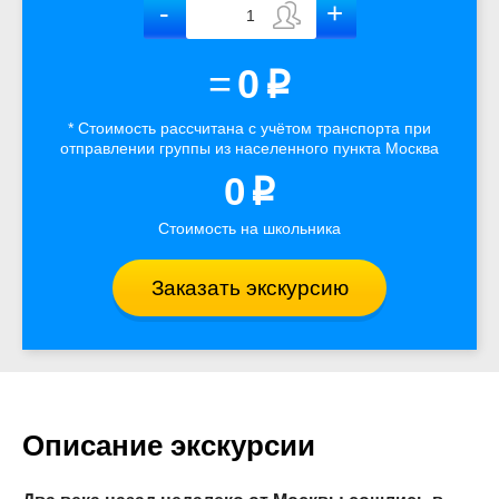
=
0
p
* Стоимость рассчитана
с учётом
транспорта
при
отправлении группы из населенного пункта Москва
0
p
Стоимость на школьника
Заказать экскурсию
Описание экскурсии