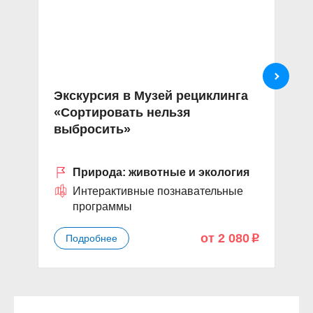
Экскурсия в Музей рециклинга
Э
«Сортировать нельзя
с
выбросить»
с
Природа: животные и экология
Интерактивные познавательные
программы
от 2 080
Подробнее
p