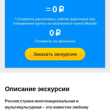
=
0
p
* Стоимость рассчитана
с учётом
транспорта
при
отправлении группы из населенного пункта Москва
0
p
Стоимость на школьника
Заказать экскурсию
Описание экскурсии
Россия страна многонациональная и
мультикультурная – это известно любому