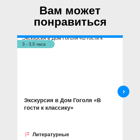
Вам может
понравиться
3 - 3,5 часа
9 ч
Экскурсия в Дом Гоголя «В
В
гости к классику»
«
Литературные