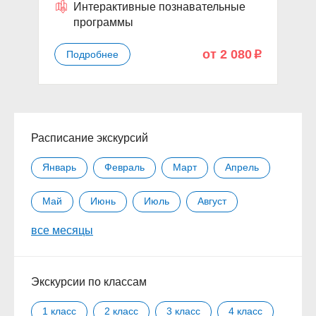
Интерактивные познавательные
программы
от 2 080
Подробнее
p
Расписание экскурсий
Январь
Февраль
Март
Апрель
Май
Июнь
Июль
Август
все месяцы
Сентябрь
Октябрь
Ноябрь
Декабрь
Экскурсии по классам
1 класс
2 класс
3 класс
4 класс