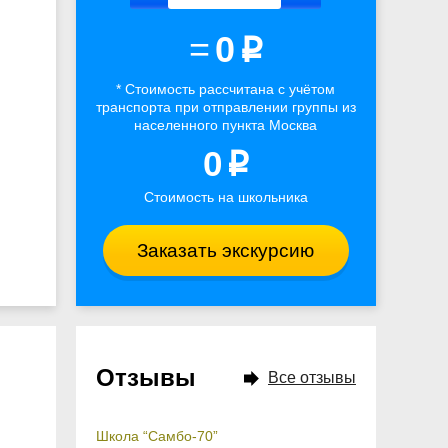
=
0
p
* Стоимость рассчитана
с учётом
транспорта
при отправлении группы из
населенного пункта Москва
0
p
Стоимость на школьника
Заказать экскурсию
Отзывы
Все отзывы
Школа “Самбо-70”