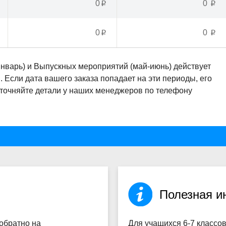
0
0
p
p
0
0
p
p
январь) и Выпускных мероприятий (май-июнь) действует
Если дата вашего заказа попадает на эти периоды, его
Уточняйте детали у наших менеджеров по телефону
Полезная 
 обратно на
Для учащихся
6-7 классо