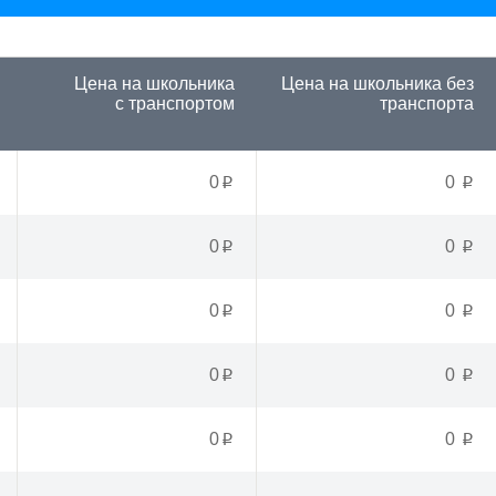
Цена на школьника
Цена на школьника
без
с транспортом
транспорта
0
0
p
p
0
0
p
p
0
0
p
p
0
0
p
p
0
0
p
p