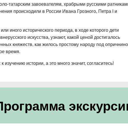
оло-татарским завоевателям, храбрыми русскими ратникам
нения происходили в России Ивана Грозного, Петра I и
или иного исторического периода, в ходе которого дети
нерусского искусства, узнают, какой ценой достигалось
енных княжеств, как жилось простому народу под опричнино
ое время.
 изучению истории, а это много значит, согласитесь!
Программа экскурси