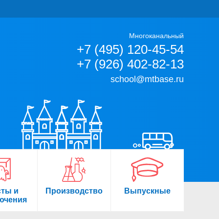
Многоканальный
+7 (495) 120-45-54
+7 (926) 402-82-13
school@mtbase.ru
сты и
Производство
Выпускные
ючения