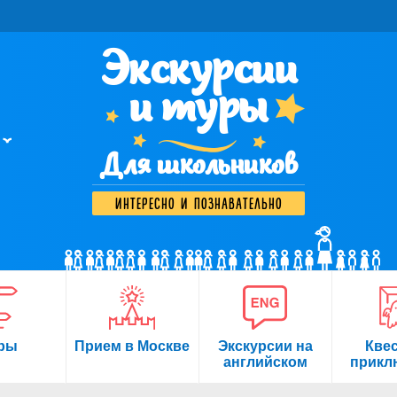
Экскурсии
и туры
Для школьников
интересно и познавательно
ры
Прием в Москве
Экскурсии на
Кве
английском
прикл