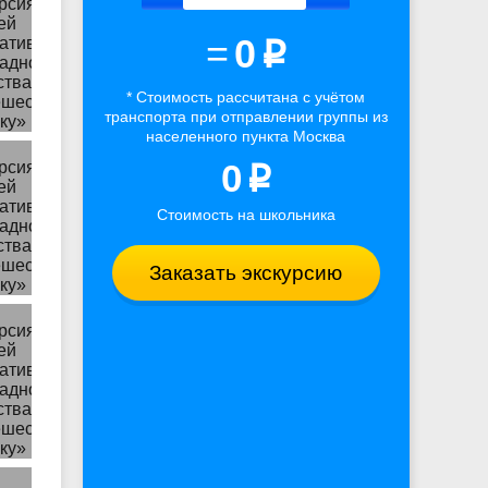
=
0
p
* Стоимость рассчитана
с учётом
транспорта
при отправлении группы из
населенного пункта Москва
0
p
Стоимость на школьника
Заказать экскурсию