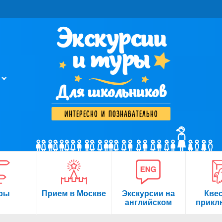
Экскурсии
и туры
Для школьников
интересно и познавательно
ры
Прием в Москве
Экскурсии на
Кве
английском
прикл