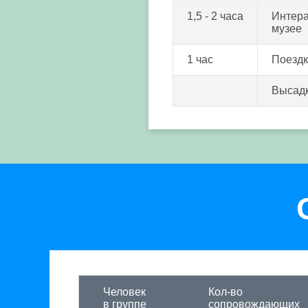
1,5 - 2 часа
Интера
музее
1 час
Поездк
Высадк
Человек
Кол-во
в группе
сопровождающих