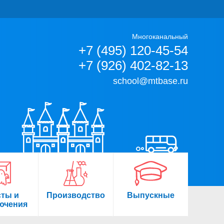
Многоканальный
+7 (495) 120-45-54
+7 (926) 402-82-13
school@mtbase.ru
сты и
Производство
Выпускные
ючения