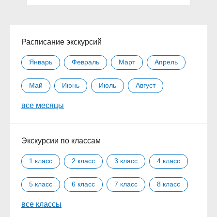
Расписание экскурсий
Январь
Февраль
Март
Апрель
Май
Июнь
Июль
Август
все месяцы
Сентябрь
Октябрь
Ноябрь
Декабрь
Экскурсии по классам
1 класс
2 класс
3 класс
4 класс
5 класс
6 класс
7 класс
8 класс
все классы
9 класс
10 класс
11 класс