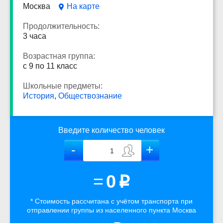
Москва
На карте
Продолжительность:
3 часа
Возрастная группа:
с 9 по 11 класс
Школьные предметы:
История
,
Обществознание
Введите количество человек
=
0
p
* Стоимость рассчитана
с учётом
транспорта
при
отправлении группы из населенного пункта Москва