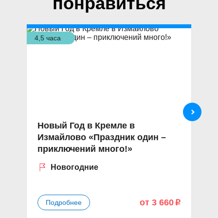
понравиться
4,5 часа
2 ч
Новый Год в Кремле в
К
Измайлово «Праздник один –
п
приключений много!»
m
Новогодние
от 3 660
Подробнее
p