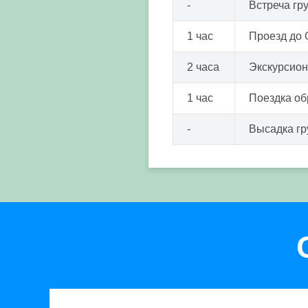
-
Встреча гр
1 час
Проезд до 
2 часа
Экскурсион
1 час
Поездка об
-
Высадка г