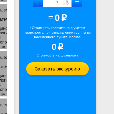
=
0
p
* Стоимость рассчитана
с учётом
транспорта
при отправлении группы из
населенного пункта Москва
0
p
Стоимость на школьника
Заказать экскурсию