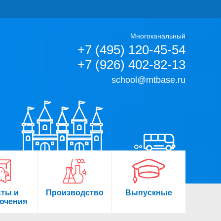
Многоканальный
+7 (495) 120-45-54
+7 (926) 402-82-13
school@mtbase.ru
сты и
Производство
Выпускные
ючения