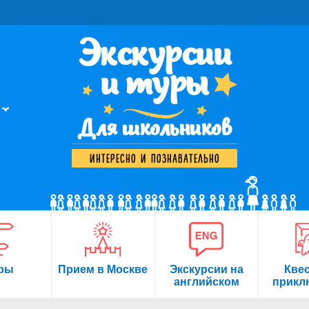
Экскурсии
и туры
Для школьников
интересно и познавательно
ры
Прием в Москве
Экскурсии на
Кве
английском
прикл