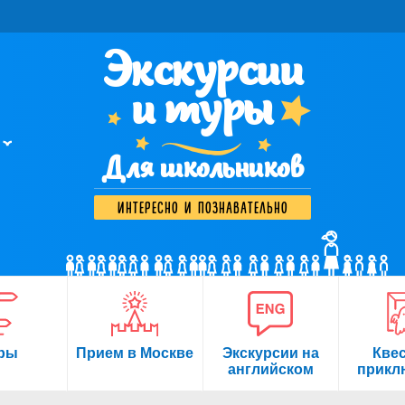
Экскурсии
и туры
Для школьников
интересно и познавательно
ры
Прием в Москве
Экскурсии на
Кве
английском
прикл