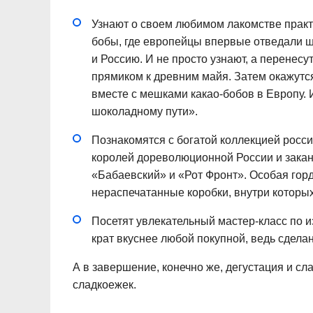
Узнают о своем любимом лакомстве практи
бобы, где европейцы впервые отведали ш
и Россию. И не просто узнают, а перенесу
прямиком к древним майя. Затем окажутся
вместе с мешками какао-бобов в Европу. И
шоколадному пути».
Познакомятся с богатой коллекцией росс
королей дореволюционной России и зака
«Бабаевский» и «Рот Фронт». Особая гор
нераспечатанные коробки, внутри которых
Посетят увлекательный мастер-класс по и
крат вкуснее любой покупной, ведь сдела
А в завершение, конечно же, дегустация и сла
сладкоежек.