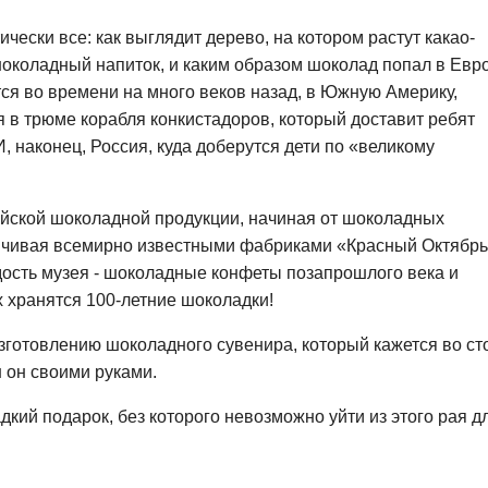
чески все: как выглядит дерево, на котором растут какао-
околадный напиток, и каким образом шоколад попал в Евр
тся во времени на много веков назад, в Южную Америку,
 в трюме корабля конкистадоров, который доставит ребят
, наконец, Россия, куда доберутся дети по «великому
ийской шоколадной продукции, начиная от шоколадных
нчивая всемирно известными фабриками «Красный Октябрь
дость музея - шоколадные конфеты позапрошлого века и
 хранятся 100-летние шоколадки!
зготовлению шоколадного сувенира, который кажется во ст
н он своими руками.
дкий подарок, без которого невозможно уйти из этого рая д