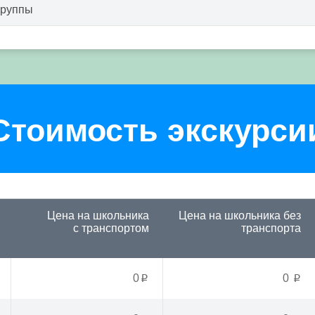
группы
Стоимость экскурси
Цена на школьника
Цена на школьника
без
с транспортом
транспорта
0
0
p
p