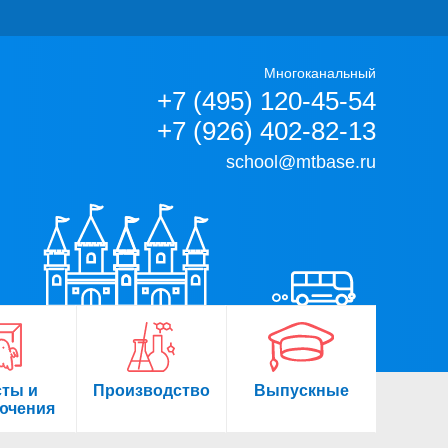
Многоканальный
+7 (495) 120-45-54
+7 (926) 402-82-13
school@mtbase.ru
сты и
Производство
Выпускные
ючения