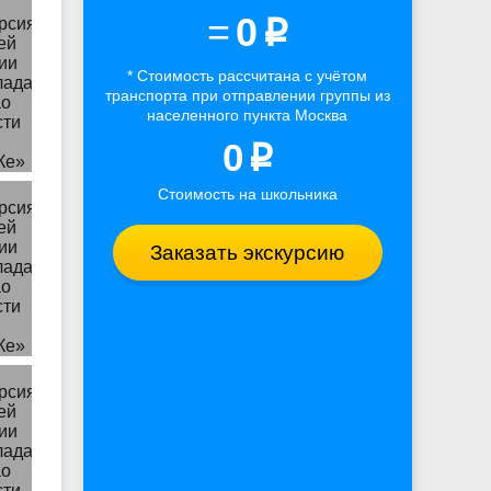
=
0
p
* Стоимость рассчитана
с учётом
транспорта
при отправлении группы из
населенного пункта Москва
0
p
Стоимость на школьника
Заказать экскурсию