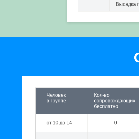
Высадка 
Человек
Кол-во
в группе
сопровождающих
бесплатно
от 10 до 14
0