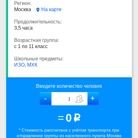
Регион:
Москва
На карте
Продолжительность:
3,5 часа
Возрастная группа:
с 1 по 11 класс
Школьные предметы:
ИЗО
,
МХК
Введите количество человек
=
0
p
* Стоимость рассчитана
с учётом
транспорта
при
отправлении группы из населенного пункта Москва