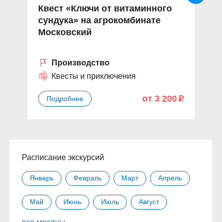
Квест «Ключи от витаминного
Э
сундука» на агрокомбинате
А
Московский
в
Производство
Квесты и приключения
от 3 200
Подробнее
p
Расписание экскурсий
Январь
Февраль
Март
Апрель
Май
Июнь
Июль
Август