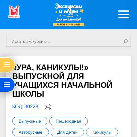
Экскурсии
и туры
Для школьников
интересно и познавательно
«УРА, КАНИКУЛЫ!»
ВЫПУСКНОЙ ДЛЯ
УЧАЩИХСЯ НАЧАЛЬНОЙ
ШКОЛЫ
КОД: 30228
Выпускные
Пешеходная
Автобусные
Для детей
Каникулы