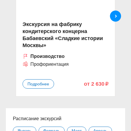
Экскурсия на фабрику
З
кондитерского концерна
Л
Бабаевский «Сладкие истории
Москвы»
Производство
Профориентация
от 2 630
Подробнее
p
Расписание экскурсий
Январь
Февраль
Март
Апрель