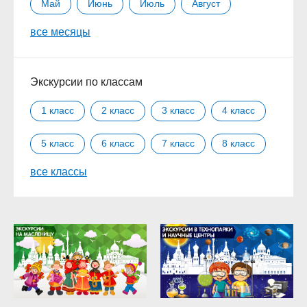
Май
Июнь
Июль
Август
все месяцы
Сентябрь
Октябрь
Ноябрь
Декабрь
Экскурсии по классам
1 класс
2 класс
3 класс
4 класс
5 класс
6 класс
7 класс
8 класс
все классы
9 класс
10 класс
11 класс