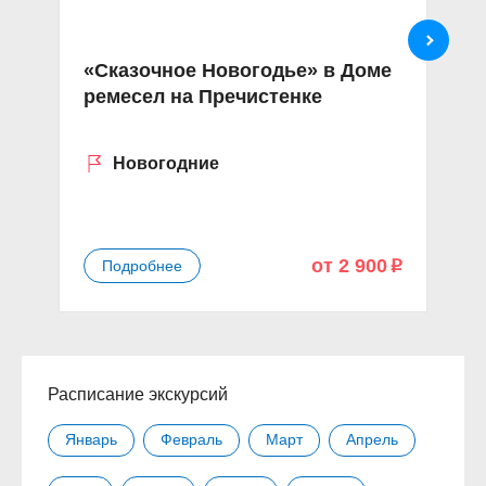
«Сказочное Новогодье» в Доме
К
ремесел на Пречистенке
П
м
Новогодние
от 2 900
Подробнее
p
Расписание экскурсий
Январь
Февраль
Март
Апрель