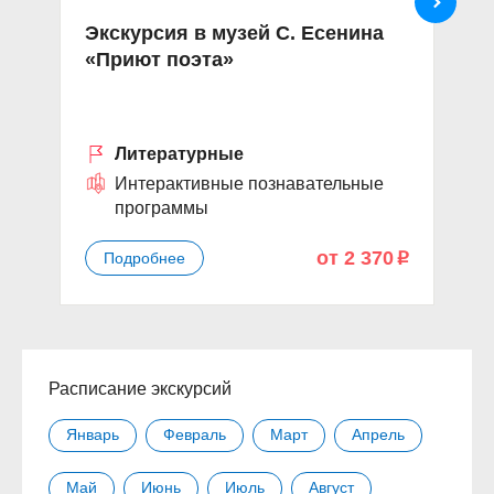
Экскурсия в музей С. Есенина
Э
«Приют поэта»
Ч
д
Литературные
Интерактивные познавательные
программы
от 2 370
Подробнее
p
Расписание экскурсий
Январь
Февраль
Март
Апрель
Май
Июнь
Июль
Август