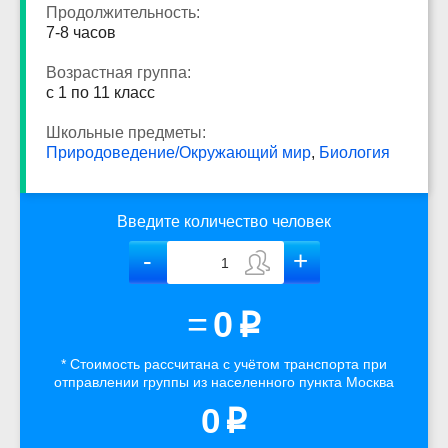
Продолжительность:
7-8 часов
Возрастная группа:
с 1 по 11 класс
Школьные предметы:
Природоведение/Окружающий мир
,
Биология
Введите количество человек
=
0
p
* Стоимость рассчитана
с учётом
транспорта
при
отправлении группы из населенного пункта Москва
0
p