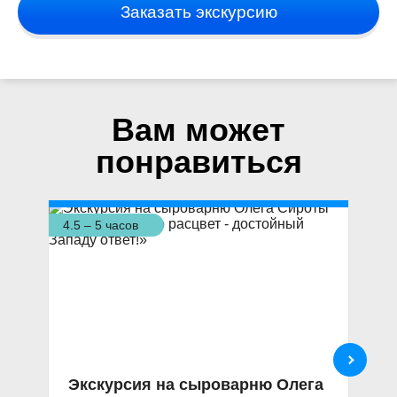
Заказать экскурсию
Вам может
понравиться
4.5 – 5 часов
8 ч
Экскурсия на сыроварню Олега
Э