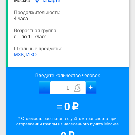
Москва
На карте
Продолжительность:
4 часа
Возрастная группа:
с 1 по 11 класс
Школьные предметы:
МХК
,
ИЗО
Введите количество человек
=
0
p
* Стоимость рассчитана
с учётом
транспорта
при
отправлении группы из населенного пункта Москва