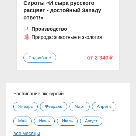
Сироты «И сыра русского
«
расцвет - достойный Западу
ответ!»
Производство
Природа: животные и экология
от 2 340
Подробнее
p
Расписание экскурсий
Январь
Февраль
Март
Апрель
Май
Июнь
Июль
Август
все месяцы
Сентябрь
Октябрь
Ноябрь