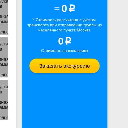
=
0
p
* Стоимость рассчитана
с учётом
транспорта
при отправлении группы из
населенного пункта Москва
0
p
Стоимость на школьника
Заказать экскурсию