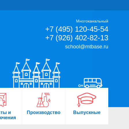
Многоканальный
+7 (495) 120-45-54
+7 (926) 402-82-13
school@mtbase.ru
сты и
Производство
Выпускные
ючения