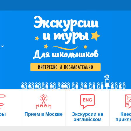
Экскурсии
и туры
Для школьников
интересно и познавательно
ры
Прием в Москве
Экскурсии на
Кве
английском
прикл