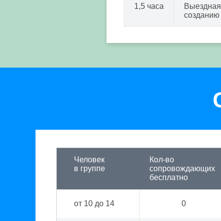
1,5 часа
Выездная 
созданию 
Человек
Кол-во
в группе
сопровождающих
бесплатно
от 10 до 14
0