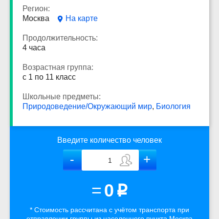
Регион:
Москва
На карте
Продолжительность:
4 часа
Возрастная группа:
с 1 по 11 класс
Школьные предметы:
Природоведение/Окружающий мир
,
Биология
Введите количество человек
=
0
p
* Стоимость рассчитана
с учётом
транспорта
при
отправлении группы из населенного пункта Москва