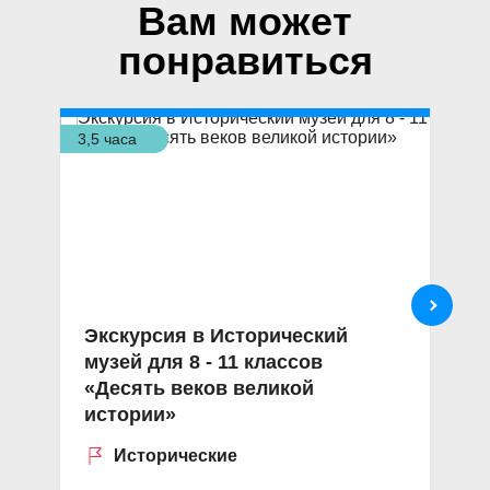
Вам может
понравиться
3,5 часа
3,5
Экскурсия в Исторический
Н
музей для 8 - 11 классов
п
«Десять веков великой
«
истории»
Исторические