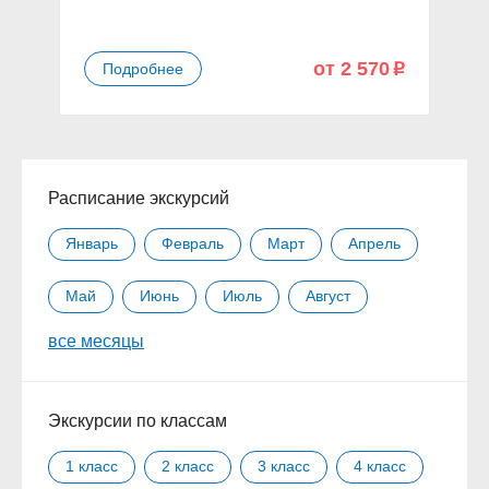
от 2 570
Подробнее
p
Расписание экскурсий
Январь
Февраль
Март
Апрель
Май
Июнь
Июль
Август
все месяцы
Сентябрь
Октябрь
Ноябрь
Декабрь
Экскурсии по классам
1 класс
2 класс
3 класс
4 класс