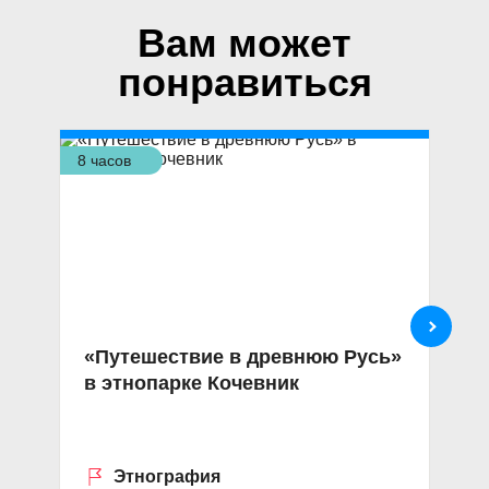
Вам может
понравиться
8 часов
3,5
«Путешествие в древнюю Русь»
Э
в этнопарке Кочевник
м
ч
Этнография