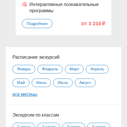
Интерактивные познавательные
программы
от 3 210
Подробнее
p
Расписание экскурсий
Январь
Февраль
Март
Апрель
Май
Июнь
Июль
Август
все месяцы
Сентябрь
Октябрь
Ноябрь
Декабрь
Экскурсии по классам
1 класс
2 класс
3 класс
4 класс