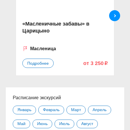
«Масленичные забавы» в
«
Царицыно
К
Масленица
от 3 250
Подробнее
p
Расписание экскурсий
Январь
Февраль
Март
Апрель
Май
Июнь
Июль
Август