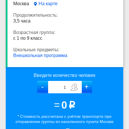
Москва
На карте
Продолжительность:
3,5 часа
Возрастная группа:
с 1 по 9 класс
Школьные предметы:
Внешкольная программа
Введите количество человек
=
0
p
* Стоимость рассчитана
с учётом
транспорта
при
отправлении группы из населенного пункта Москва