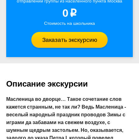
отправлении группы из населенного пункта Москва
0
p
Стоимость на школьника
Заказать экскурсию
Описание экскурсии
Масленица во дворце… Такое сочетание слов
кажется странным, не так ли? Ведь Масленица -
веселый народный праздник проводов Зимы с
играми да забавами на свежем воздухе, с
шумным щедрым застольем. Но, оказывается,
задолго до указа Петра I, который повелел