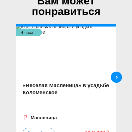
Вам может
понравиться
4 часа
4 ч
«Веселая Масленица» в усадьбе
Г
Коломенское
у
Масленица