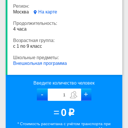
Регион:
Москва
На карте
Продолжительность:
4 часа
Возрастная группа:
с 1 по 9 класс
Школьные предметы:
Внешкольная программа
Введите количество человек
=
0
p
* Стоимость рассчитана
с учётом
транспорта
при