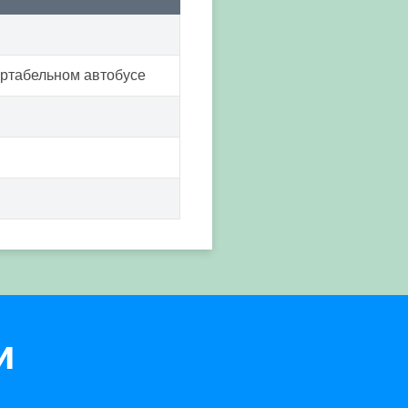
ртабельном автобусе
и