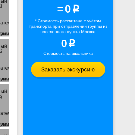
=
0
p
* Стоимость рассчитана
с учётом
транспорта
при отправлении группы из
населенного пункта Москва
0
p
Стоимость на школьника
Заказать экскурсию