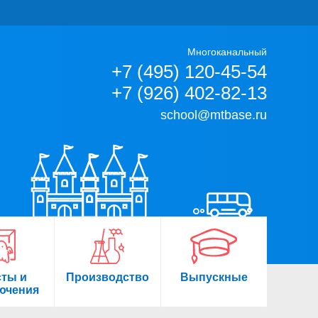
Многоканальный
+7 (495) 120-45-54
+7 (926) 402-82-13
school@mtbase.ru
сты и
Производство
Выпускные
ючения