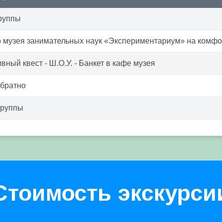
руппы
о музея занимательных наук «Экспериментариум» на комфо
вный квест - Ш.О.У. - Банкет в кафе музея
обратно
группы
Стоимость экскурси