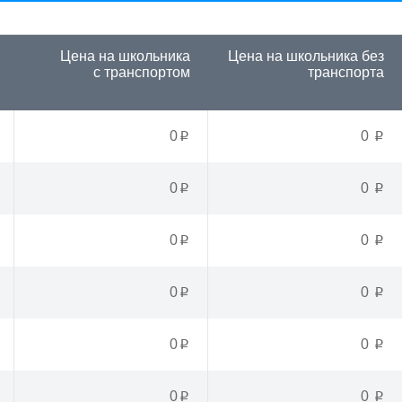
Цена на школьника
Цена на школьника
без
с транспортом
транспорта
0
0
p
p
0
0
p
p
0
0
p
p
0
0
p
p
0
0
p
p
0
0
p
p