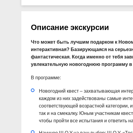
Описание экскурсии
Что может быть лучшим подарком к Новому
интерактивная? Базирующаяся на серьезн
фантастическая. Когда именно от тебя за
увлекательную новогоднюю программу в 
В программе:
Новогодний квест – захватывающая интера
каждом из них задействованы самые инте
соответствующей возрастной категории, и
так и на смекалку. Юным участникам квест
чтобы пройти все испытания и ответить на
Научное Ш.О.У на ваш выбор: Ш.О.У. «Те