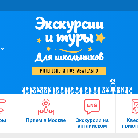
Экскурсии
и туры
Для школьников
интересно и познавательно
ры
Прием в Москве
Экскурсии на
Кве
английском
прикл