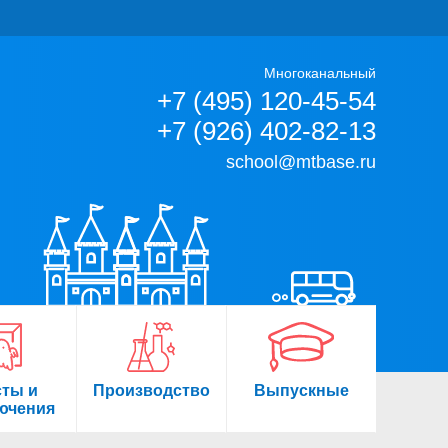
Многоканальный
+7 (495) 120-45-54
+7 (926) 402-82-13
school@mtbase.ru
сты и
Производство
Выпускные
ючения