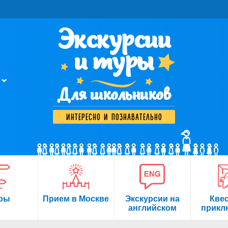
Экскурсии
и туры
Для школьников
интересно и познавательно
ры
Прием в Москве
Экскурсии на
Кве
английском
прикл