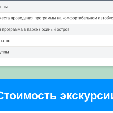
уппы
места проведения программы на комфортабельном автобу
 программа в парке Лосиный остров
ратно
руппы
Стоимость экскурси