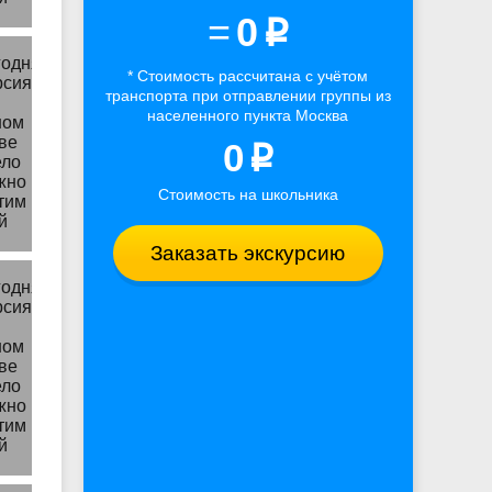
=
0
p
* Стоимость рассчитана
с учётом
транспорта
при отправлении группы из
населенного пункта Москва
0
p
Стоимость на школьника
Заказать экскурсию