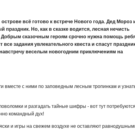
острове всё готово к встрече Нового года. Дед Мороз 
 праздник. Но, как в сказке водится, лесная нечисть
д. Добрым сказочным героям срочно нужна помощь ребя
 все задания увлекательного квеста и спасут праздник
 навстречу веселым новогодним приключениям на
ти вместе с ними по заповедным лесным тропинкам и узнат
оволомки и разгадать тайные шифры - вот тут потребуются
енно командный дух!
ляски и игры на свежем воздухе не оставляют равнодушным