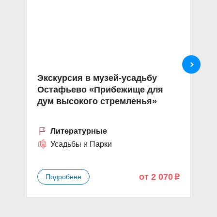
Экскурсия в музей-усадьбу
П
Остафьево «Прибежище для
к
дум высокого стремленья»
М
Литературные
Усадьбы и Парки
от 2 070
Подробнее
p