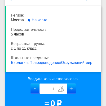
Регион:
Москва
На карте
Продолжительность:
5 часов
Возрастная группа:
с 1 по 11 класс
Школьные предметы:
Биология
,
Природоведение/Окружающий мир
Введите количество человек
=
0
p