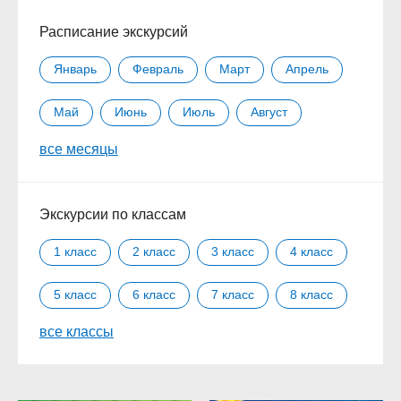
Расписание экскурсий
Январь
Февраль
Март
Апрель
Май
Июнь
Июль
Август
все месяцы
Сентябрь
Октябрь
Ноябрь
Декабрь
Экскурсии по классам
1 класс
2 класс
3 класс
4 класс
5 класс
6 класс
7 класс
8 класс
все классы
9 класс
10 класс
11 класс