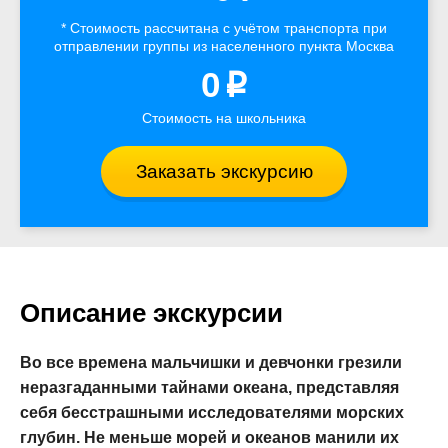
* Стоимость рассчитана
с учётом
транспорта
при
отправлении группы из населенного пункта Москва
0
p
Стоимость на школьника
Заказать экскурсию
Описание экскурсии
Во все времена мальчишки и девчонки грезили
неразгаданными тайнами океана, представляя
себя бесстрашными исследователями морских
глубин. Не меньше морей и океанов манили их