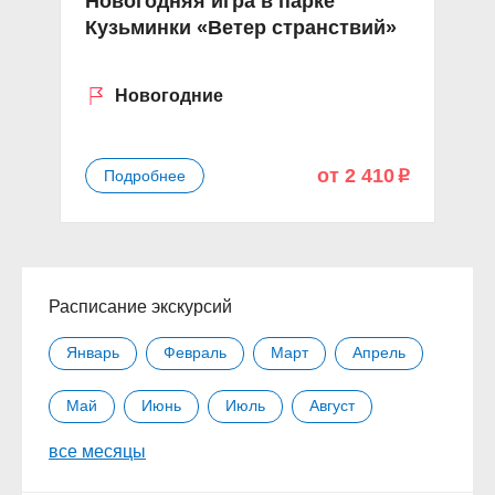
Новогодняя игра в парке
Э
Кузьминки «Ветер странствий»
«
Новогодние
от 2 410
Подробнее
p
Расписание экскурсий
Январь
Февраль
Март
Апрель
Май
Июнь
Июль
Август
все месяцы
Сентябрь
Октябрь
Ноябрь