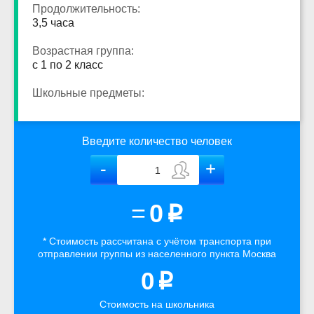
Продолжительность:
3,5 часа
Возрастная группа:
с 1 по 2 класс
Школьные предметы:
Введите количество человек
=
0
p
* Стоимость рассчитана
с учётом
транспорта
при
отправлении группы из населенного пункта Москва
0
p
Стоимость на школьника