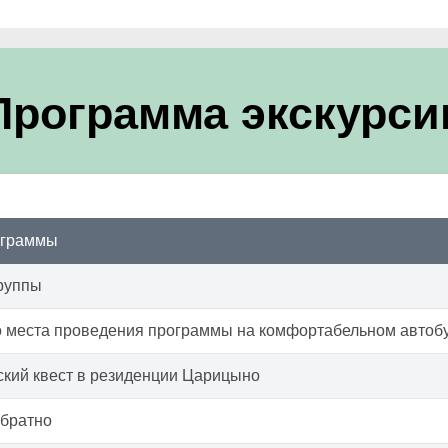
Программа экскурси
ограммы
руппы
о места проведения программы на комфортабельном автоб
кий квест в резиденции Царицыно
обратно