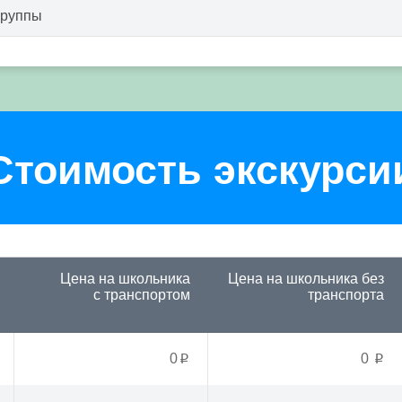
группы
Стоимость экскурси
Цена на школьника
Цена на школьника
без
с транспортом
транспорта
0
0
p
p