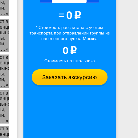
=
0
p
* Стоимость рассчитана
с учётом
транспорта
при отправлении группы из
населенного пункта Москва
0
p
Стоимость на школьника
Заказать экскурсию