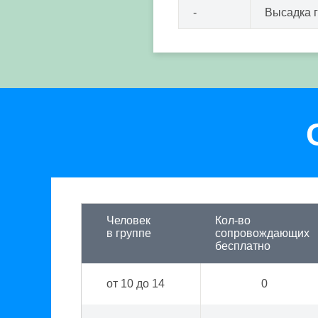
-
Высадка 
Человек
Кол-во
в группе
сопровождающих
бесплатно
от 10 до 14
0