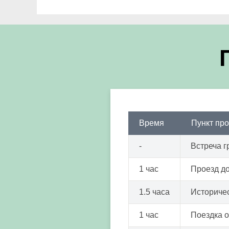
Время
Пункт пр
-
Встреча г
1 час
Проезд д
1.5 часа
Историчес
1 час
Поездка 