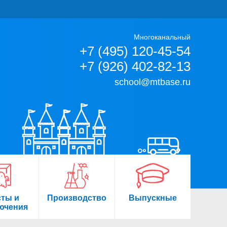
Многоканальный
+7 (495) 120-45-54
+7 (926) 402-82-13
school@mtbase.ru
сты и
Производство
Выпускные
ючения