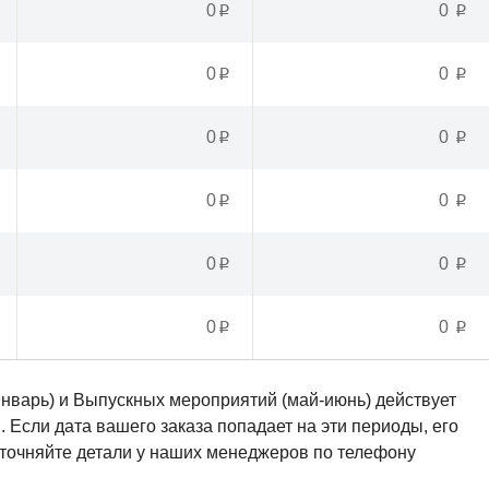
0
0
p
p
0
0
p
p
0
0
p
p
0
0
p
p
0
0
p
p
0
0
p
p
январь) и Выпускных мероприятий (май-июнь) действует
Если дата вашего заказа попадает на эти периоды, его
Уточняйте детали у наших менеджеров по телефону