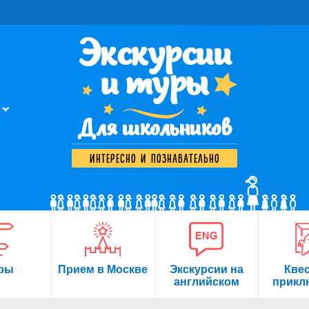
Экскурсии
и туры
Для школьников
интересно и познавательно
ры
Прием в Москве
Экскурсии на
Кве
английском
прикл