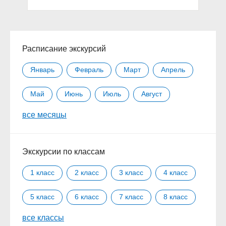
Расписание экскурсий
Январь
Февраль
Март
Апрель
Май
Июнь
Июль
Август
все месяцы
Сентябрь
Октябрь
Ноябрь
Декабрь
Экскурсии по классам
1 класс
2 класс
3 класс
4 класс
5 класс
6 класс
7 класс
8 класс
все классы
9 класс
10 класс
11 класс