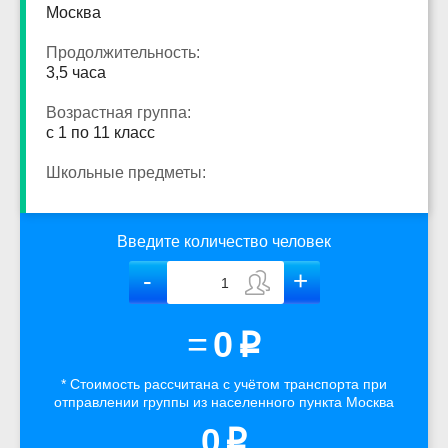
Москва
Продолжительность:
3,5 часа
Возрастная группа:
с 1 по 11 класс
Школьные предметы:
Введите количество человек
=
0
p
* Стоимость рассчитана
с учётом
транспорта
при
отправлении группы из населенного пункта Москва
0
p