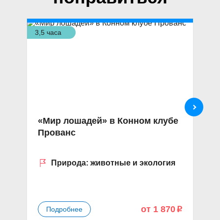
3,5 часа
3,5
«Мир лошадей» в Конном клубе
Э
Прованс
у
Природа: животные и экология
от 1 870
Подробнее
p