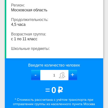
Регион:
Московская область
Продолжительность:
4,5 часа
Возрастная группа:
с 1 по 11 класс
Школьные предметы:
Введите количество человек
=
0
p
* Стоимость рассчитана
с учётом
транспорта
при
отправлении группы из населенного пункта Москва