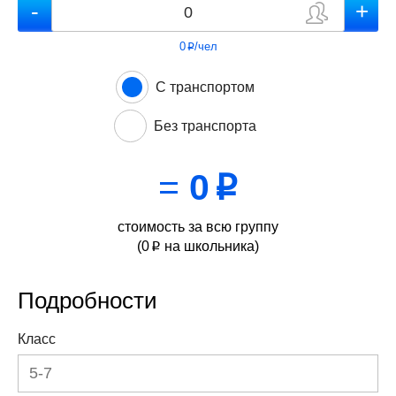
0
/чел
p
С транспортом
Без транспорта
=
0
p
стоимость за всю группу
(
0
на школьника)
p
Подробности
Класс