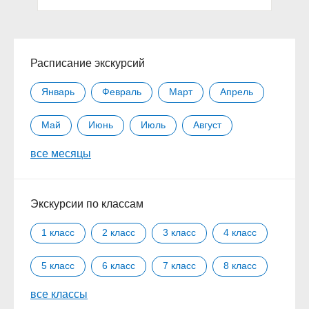
Расписание экскурсий
Январь
Февраль
Март
Апрель
Май
Июнь
Июль
Август
все месяцы
Сентябрь
Октябрь
Ноябрь
Декабрь
Экскурсии по классам
1 класс
2 класс
3 класс
4 класс
5 класс
6 класс
7 класс
8 класс
все классы
9 класс
10 класс
11 класс