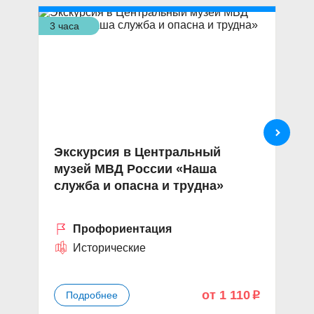
3 часа
3,5
Экскурсия в Центральный
И
музей МВД России «Наша
Т
служба и опасна и трудна»
г
Профориентация
Исторические
от 1 110
Подробнее
p