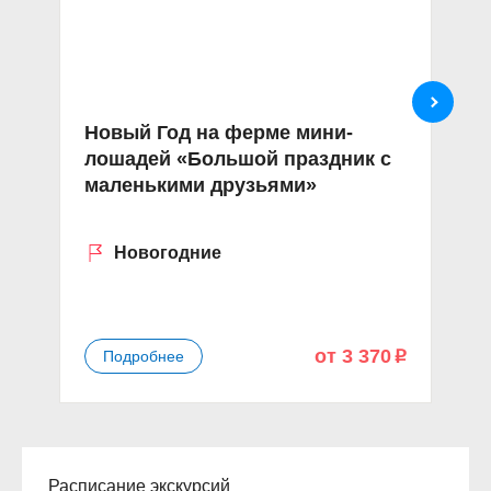
Новый Год на ферме мини-
Э
лошадей «Большой праздник с
А
маленькими друзьями»
В
в
Новогодние
от 3 370
Подробнее
p
Расписание экскурсий