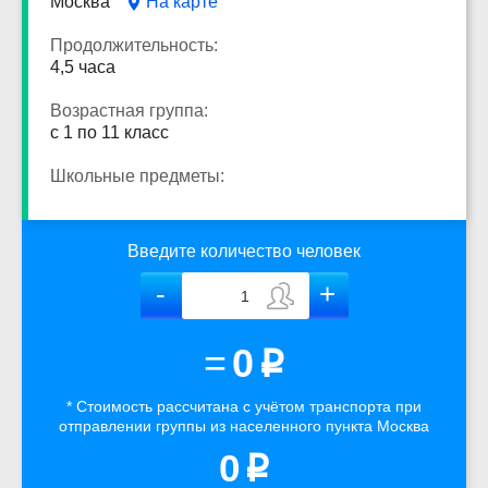
Москва
На карте
Продолжительность:
4,5 часа
Возрастная группа:
с 1 по 11 класс
Школьные предметы:
Введите количество человек
=
0
p
* Стоимость рассчитана
с учётом
транспорта
при
отправлении группы из населенного пункта Москва
0
p