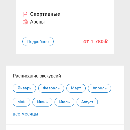
Спортивные
Арены
от 1 780
Подробнее
p
Расписание экскурсий
Январь
Февраль
Март
Апрель
Май
Июнь
Июль
Август
все месяцы
Сентябрь
Октябрь
Ноябрь
Декабрь