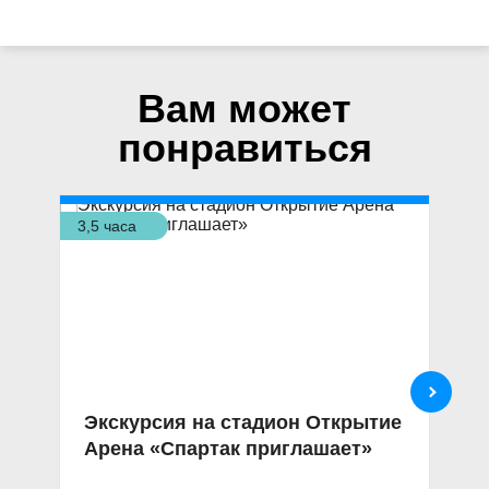
Вам может
понравиться
3,5 часа
3,5
Экскурсия на стадион Открытие
Ш
Арена «Спартак приглашает»