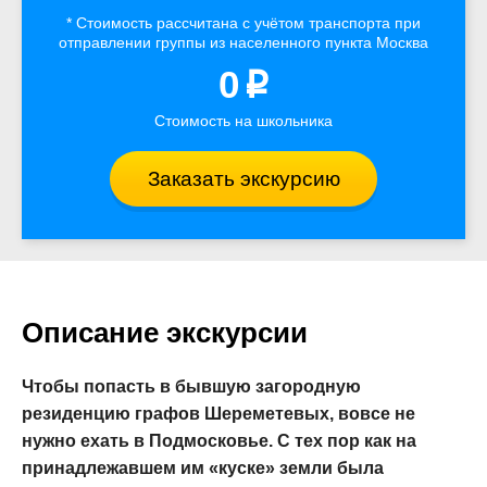
* Стоимость рассчитана
с учётом
транспорта
при
отправлении группы из населенного пункта Москва
0
p
Стоимость на школьника
Заказать экскурсию
Описание экскурсии
Чтобы попасть в бывшую загородную
резиденцию графов Шереметевых, вовсе не
нужно ехать в Подмосковье. С тех пор как на
принадлежавшем им «куске» земли была