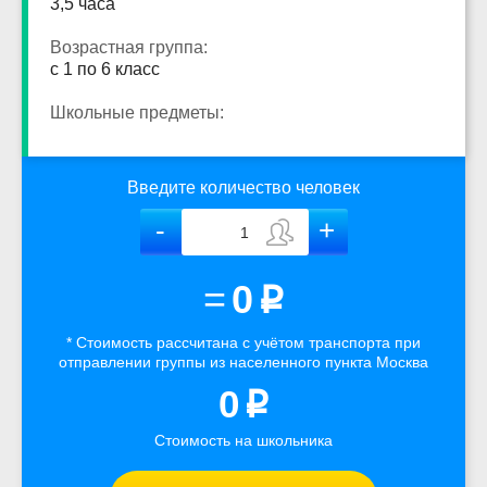
3,5 часа
Возрастная группа:
с 1 по 6 класс
Школьные предметы:
Введите количество человек
=
0
p
* Стоимость рассчитана
с учётом
транспорта
при
отправлении группы из населенного пункта Москва
0
p
Стоимость на школьника