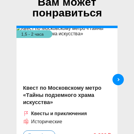
Вам может
понравиться
1,5 - 2 часа
5 ч
Квест по Московскому метро
«
«Тайны подземного храма
«
искусства»
Квесты и приключения
Исторические