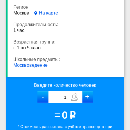
Регион:
Москва
На карте
Продолжительность:
1 час
Возрастная группа:
с 1 по 5 класс
Школьные предметы:
Москвоведение
Введите количество человек
=
0
p
* Стоимость рассчитана
с учётом
транспорта
при