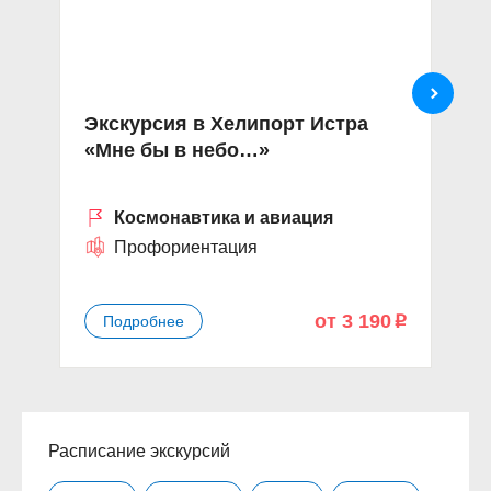
Экскурсия в Хелипорт Истра
А
«Мне бы в небо…»
д
п
Космонавтика и авиация
Профориентация
от 3 190
Подробнее
p
Расписание экскурсий