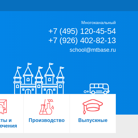
Многоканальный
+7 (495) 120-45-54
+7 (926) 402-82-13
school@mtbase.ru
сты и
Производство
Выпускные
ючения