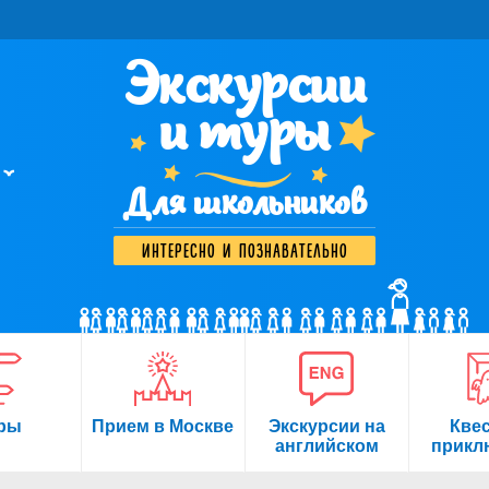
Экскурсии
и туры
Для школьников
интересно и познавательно
ры
Прием в Москве
Экскурсии на
Кве
английском
прикл