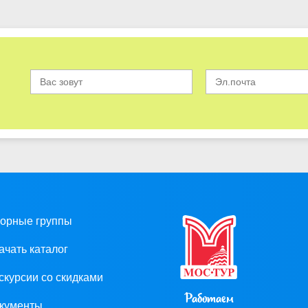
орные группы
ачать каталог
скурсии со скидками
Работаем
кументы