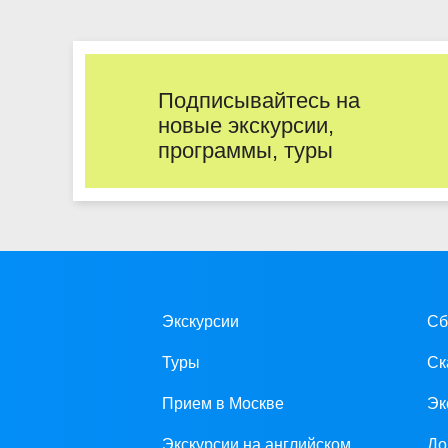
Подписывайтесь на
новые экскурсии,
программы, туры
Экскурсии
Сб
Туры
Ск
Прием в Москве
Эк
Экскурсии на английском
До