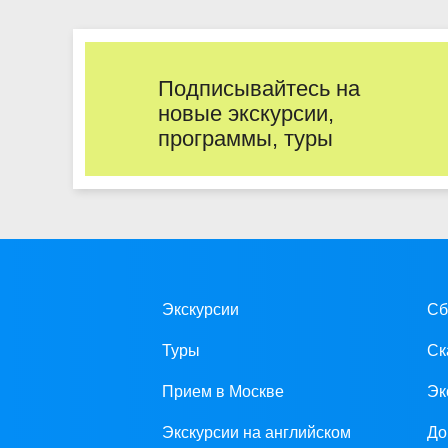
Подписывайтесь на
новые экскурсии,
программы, туры
Экскурсии
Сб
Туры
Ск
Прием в Москве
Эк
Экскурсии на английском
До