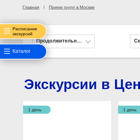
Главная
Прием групп в Москве
Расписание
экскурсий
Продолжительность
С
Каталог
Экскурсии в Це
1 день
1 день