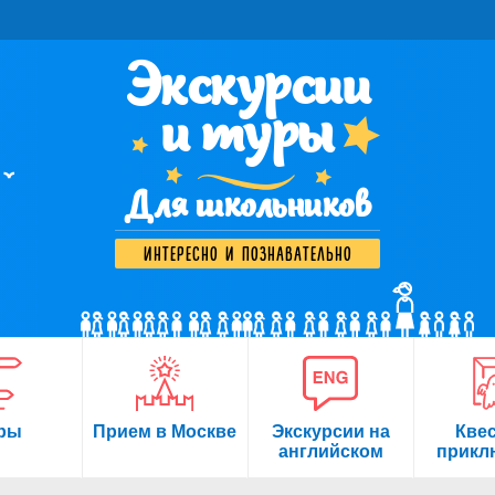
Экскурсии
и туры
Для школьников
интересно и познавательно
ры
Прием в Москве
Экскурсии на
Кве
английском
прикл