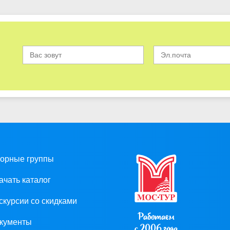
орные группы
ачать каталог
скурсии со скидками
Работаем
кументы
с 2006 года