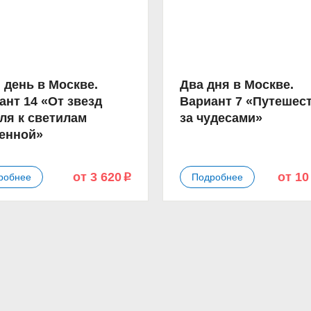
 день в Москве.
Два дня в Москве.
ант 14 «От звезд
Вариант 7 «Путешес
ля к светилам
за чудесами»
енной»
от 3 620
от 10
робнее
Подробнее
p