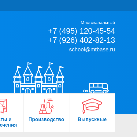
Многоканальный
+7 (495) 120-45-54
+7 (926) 402-82-13
school@mtbase.ru
сты и
Производство
Выпускные
ючения