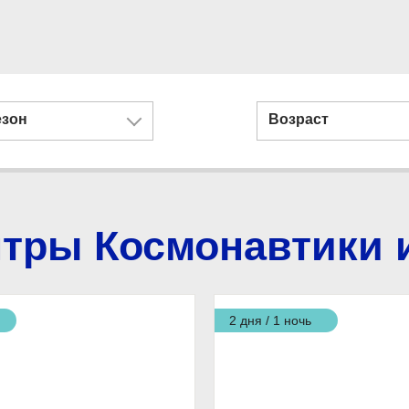
езон
Возраст
нтры Космонавтики 
2 дня / 1 ночь