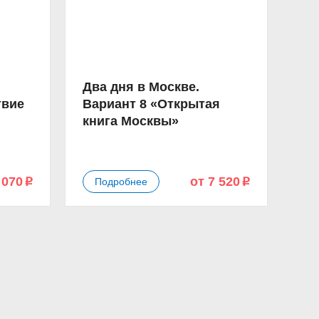
Два дня в Москве.
твие
Вариант 8 «Открытая
книга Москвы»
 070
от 7 520
Подробнее
p
p