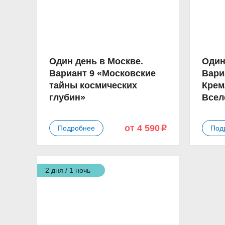
Один день в Москве.
Один
Вариант 9 «Московские
Вари
тайны космических
Крем
глубин»
Всел
от 4 590
Подробнее
Под
p
2 дня / 1 ночь