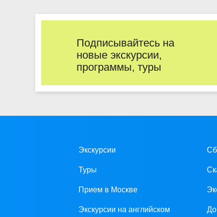
Подписывайтесь на
новые экскурсии,
программы, туры
Экскурсии
Сб
Туры
Ск
Прием в Москве
Эк
Экскурсии на английском
До