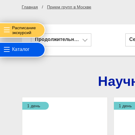
Главная
Прием групп в Москве
Расписание
экскурсий
Продолжительность
С
Каталог
Науч
1 день
1 день