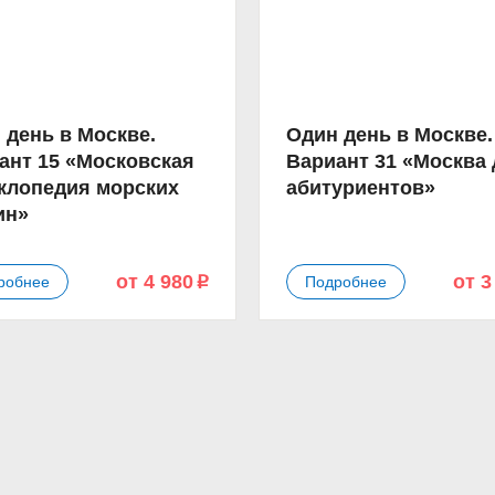
 день в Москве.
Один день в Москве.
ант 15 «Московская
Вариант 31 «Москва
клопедия морских
абитуриентов»
ин»
от 4 980
от 3
робнее
Подробнее
p