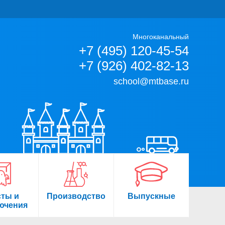
Многоканальный
+7 (495) 120-45-54
+7 (926) 402-82-13
school@mtbase.ru
сты и
Производство
Выпускные
ючения