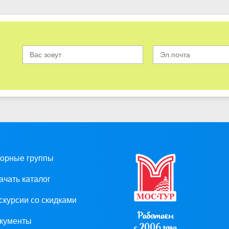
орные группы
ачать каталог
скурсии со скидками
Работаем
кументы
с 2006 года