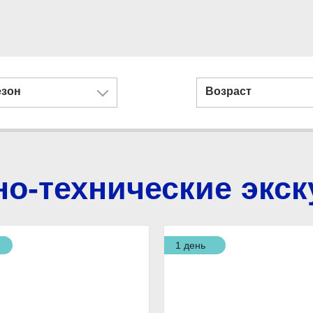
езон
Возраст
но-технические экск
1 день