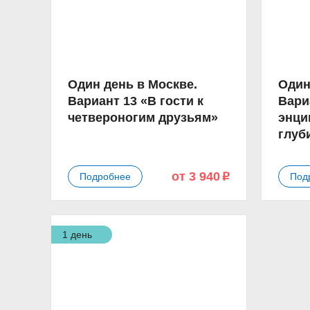
Один день в Москве.
Один
Вариант 13 «В гости к
Вари
четвероногим друзьям»
энци
глуб
от 3 940
Подробнее
Под
p
1 день