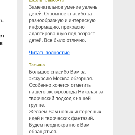
Школа “Самбо-70”
Замечательное умение увлечь
детей. Огромное спасибо за
разнообразную и интересную
ть
информацию, прекрасно
адаптированную под возраст
ет
детей. Все было отлично.
 в
с
Читать полностью
Татьяна
Большое спасибо Вам за
экскурсию Москва обзорная.
Особенно хочется отметить
нашего экскурсовода Николая за
творческий подход к нашей
группе.
Желаем Вам новых интересных
идей и творческих фантазий.
Будем неоднократно к Вам
обращаться.