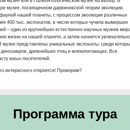
ом музее или в Палеонтологическом музее на выбор. В
ире музее, посвященном дарвиновской теории эволюции,
и фауной нашей планеты, с процессом эволюции различных
ее 400 тыс. экспонатов, в числе которых чучела вымерших
зей – один из крупнейших естественно-научных музеев мир
ия жизни на нашей планете, а затем начнется увлекательн
В музее представлены уникальные экспонаты, среди котор
 динозавров, древнейших птиц и млекопитающих. Все
асту юных посетителей.
его интересного откроется! Проверим?
Программа тура