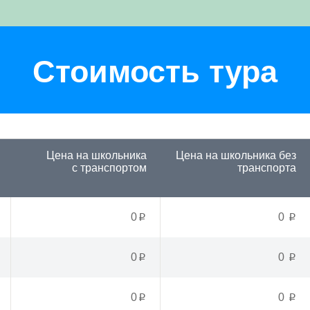
Стоимость тура
Цена на школьника
Цена на школьника
без
с транспортом
транспорта
0
0
p
p
0
0
p
p
0
0
p
p