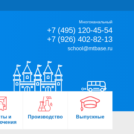
Многоканальный
+7 (495) 120-45-54
+7 (926) 402-82-13
school@mtbase.ru
сты и
Производство
Выпускные
ючения