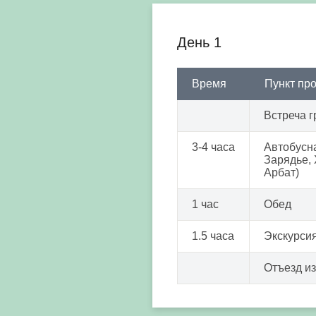
День 1
Время
Пункт пр
Встреча г
3-4 часа
Автобусна
Зарядье, 
Арбат)
1 час
Обед
1.5 часа
Экскурси
Отъезд из