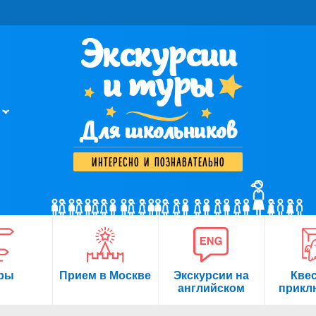
Экскурсии
и туры
Для школьников
интересно и познавательно
ры
Прием в Москве
Экскурсии на
Кве
английском
прикл