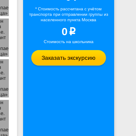
* Стоимость рассчитана
с учётом
транспорта
при отправлении группы из
населенного пункта Москва
0
p
Стоимость на школьника
Заказать экскурсию