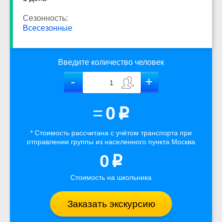
Сезонность:
Всесезонные
Введите количество человек
=
0
p
* Стоимость рассчитана
с учётом
транспорта
при
отправлении группы из населенного пункта Москва
0
p
Стоимость на школьника
Заказать экскурсию