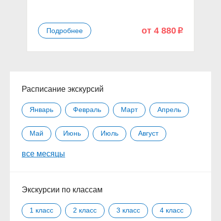
от 4 880
Подробнее
p
Расписание экскурсий
Январь
Февраль
Март
Апрель
Май
Июнь
Июль
Август
все месяцы
Сентябрь
Октябрь
Ноябрь
Декабрь
Экскурсии по классам
1 класс
2 класс
3 класс
4 класс