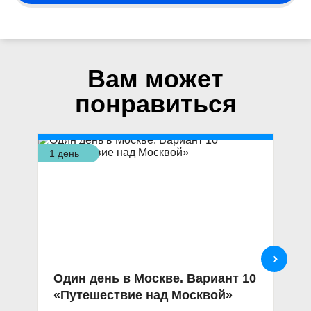
Вам может
понравиться
1 день
1 д
Один день в Москве. Вариант 10
О
«Путешествие над Москвой»
«