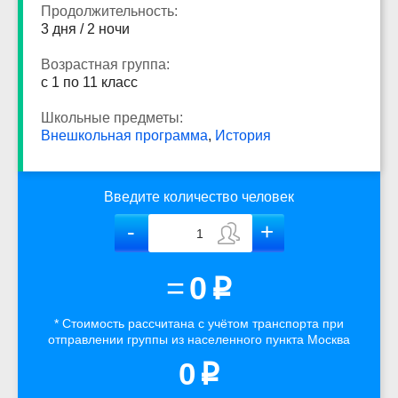
Продолжительность:
3 дня / 2 ночи
Возрастная группа:
с 1 по 11 класс
Школьные предметы:
Внешкольная программа
,
История
Введите количество человек
=
0
p
* Стоимость рассчитана
с учётом
транспорта
при
отправлении группы из населенного пункта Москва
0
p