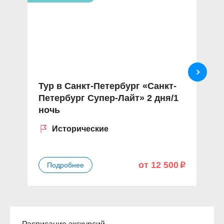
Тур в Санкт-Петербург «Санкт-
Т
Петербург Супер-Лайт» 2 дня/1
не
ночь
д
Исторические
от 12 500
Подробнее
p