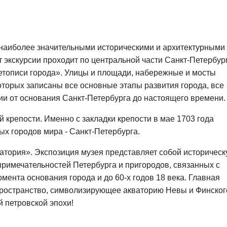
с наиболее значительными историческими и архитектурными
экскурсии проходит по центральной части Санкт-Петербург
етописи города». Улицы и площади, набережные и мосты
оторых записаны все основные этапы развития города, все
и от основания Санкт-Петербурга до настоящего времени.
 крепости. Именно с закладки крепости в мае 1703 года
ых городов мира - Санкт-Петербурга.
ватория». Экспозиция музея представляет собой историчес
римечательностей Петербурга и пригородов, связанных с
ента основания города и до 60-х годов 18 века. Главная
пространство, символизирующее акваторию Невы и Финског
й петровской эпохи!