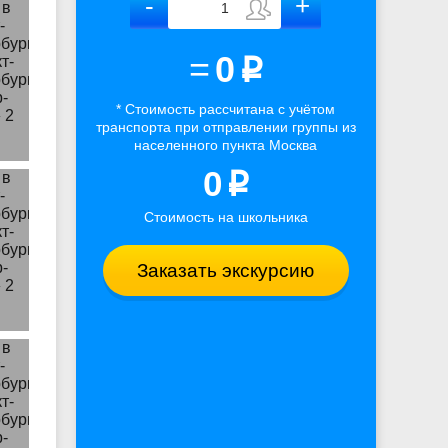
=
0
p
* Стоимость рассчитана
с учётом
транспорта
при отправлении группы из
населенного пункта Москва
0
p
Стоимость на школьника
Заказать экскурсию