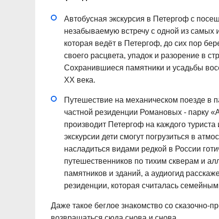
Автобусная экскурсия в Петергоф с посе
незабываемую встречу с одной из самых 
которая ведёт в Петергоф, до сих пор бе
своего расцвета, упадок и разорение в с
Сохранившиеся памятники и усадьбы восс
XX века.
Путешествие на механическом поезде в п
частной резиденции Романовых - парку 
производит Петергоф на каждого туриста 
экскурсии дети смогут погрузиться в атмо
насладиться видами редкой в России гот
путешественников по тихим скверам и алл
памятников и зданий, а аудиогид расскаж
резиденции, которая считалась семейным
Даже такое беглое знакомство со сказочно-п
возвращаться сюда снова и снова.