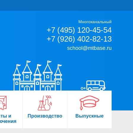
Многоканальный
+7 (495) 120-45-54
+7 (926) 402-82-13
school@mtbase.ru
сты и
Производство
Выпускные
ючения