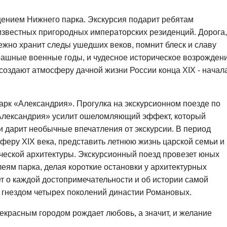
щением Нижнего парка. Экскурсия подарит ребятам
известных пригородных императорских резиденций. Дорога,
режно хранит следы ушедших веков, помнит блеск и славу
трашные военные годы, и чудесное историческое возрождени
оздают атмосферу дачной жизни России конца XIX - начал
арк «Александрия». Прогулка на экскурсионном поезде по
«Александрия» усилит ошеломляющий эффект, который
и дарит необычные впечатления от экскурсии. В период
сферу XIX века, представить летнюю жизнь царской семьи и
ической архитектуры. Экскурсионный поезд провезет юных
еям парка, делая короткие остановки у архитектурных
ет о каждой достопримечательности и об истории самой
 гнездом четырех поколений династии Романовых.
рекрасным городом рождает любовь, а значит, и желание