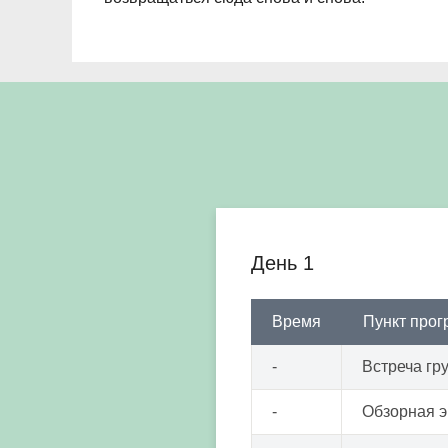
День 1
Время
Пункт про
-
Встреча гр
-
Обзорная э