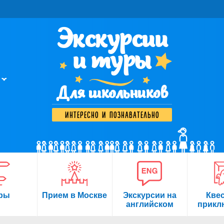
Экскурсии
и туры
Для школьников
интересно и познавательно
ры
Прием в Москве
Экскурсии на
Кве
английском
прикл