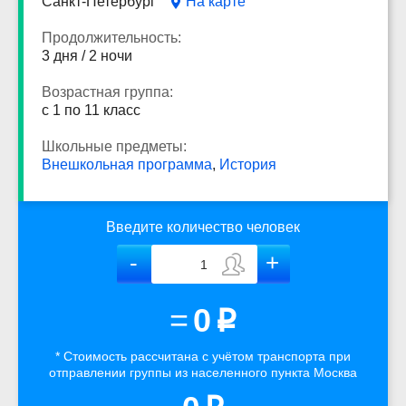
Санкт-Петербург
На карте
Продолжительность:
3 дня / 2 ночи
Возрастная группа:
с 1 по 11 класс
Школьные предметы:
Внешкольная программа
,
История
Введите количество человек
=
0
p
* Стоимость рассчитана
с учётом
транспорта
при
отправлении группы из населенного пункта Москва