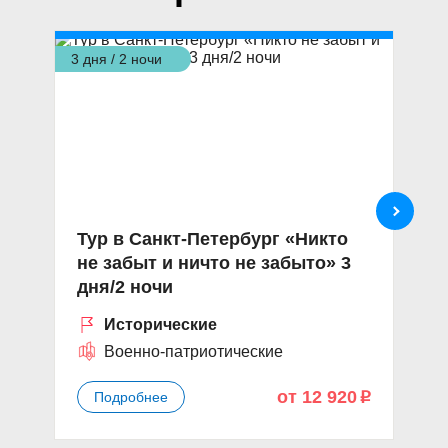
3 дня / 2 ночи
3 д
Тур в Санкт-Петербург «Никто
Ту
не забыт и ничто не забыто» 3
н
дня/2 ночи
П
Исторические
Военно-патриотические
от 12 920
Подробнее
p