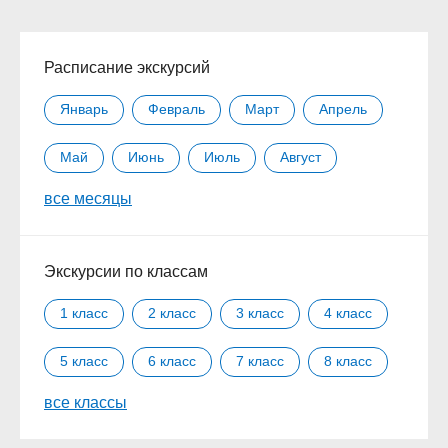
Расписание экскурсий
Январь
Февраль
Март
Апрель
Май
Июнь
Июль
Август
все месяцы
Сентябрь
Октябрь
Ноябрь
Декабрь
Экскурсии по классам
1 класс
2 класс
3 класс
4 класс
5 класс
6 класс
7 класс
8 класс
все классы
9 класс
10 класс
11 класс