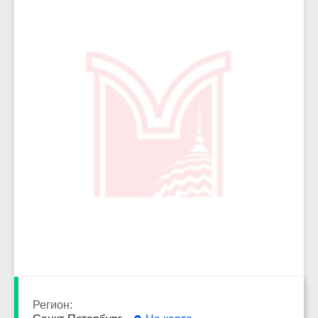
13413
Регион: