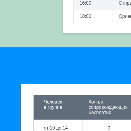
16:00
Отпра
18:00
Ориен
Человек
Кол-во
в группе
сопровождающих
бесплатно
от 10 до 14
0