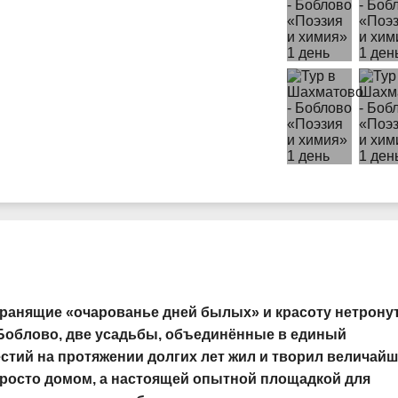
хранящие «очарованье дней былых» и красоту нетрону
-Боблово, две усадьбы, объединённые в единый
естий на протяжении долгих лет жил и творил величай
 просто домом, а настоящей опытной площадкой для