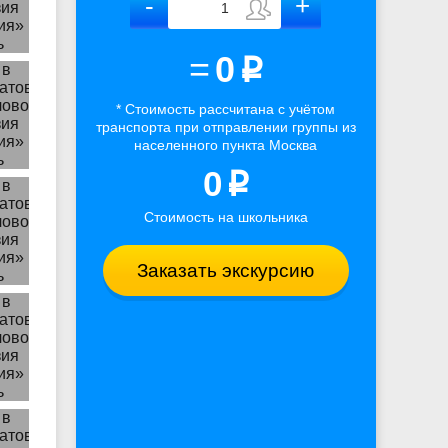
=
0
p
* Стоимость рассчитана
с учётом
транспорта
при отправлении группы из
населенного пункта Москва
0
p
Стоимость на школьника
Заказать экскурсию