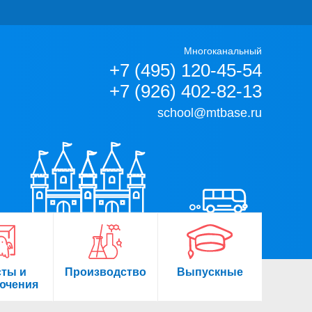
Многоканальный
+7 (495) 120-45-54
+7 (926) 402-82-13
school@mtbase.ru
сты и
Производство
Выпускные
ючения