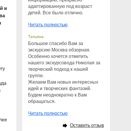
адаптированную под возраст
й и
детей. Все было отлично.
ва
в
Читать полностью
Татьяна
Большое спасибо Вам за
экскурсию Москва обзорная.
Особенно хочется отметить
нашего экскурсовода Николая за
ету
творческий подход к нашей
группе.
Желаем Вам новых интересных
уда
идей и творческих фантазий.
н
Будем неоднократно к Вам
обращаться.
Читать полностью
лее
Оставить отзыв