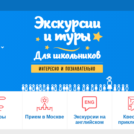
Экскурсии
и туры
Для школьников
интересно и познавательно
ры
Прием в Москве
Экскурсии на
Кве
английском
прикл