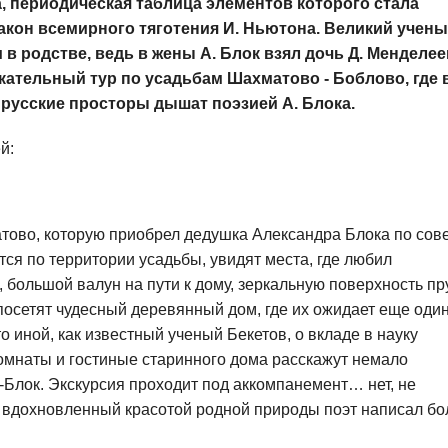
, периодическая таблица элементов которого стала
акон всемирного тяготения И. Ньютона. Великий учены
 в родстве, ведь в жены А. Блок взял дочь Д. Менделее
кательный тур по усадьбам Шахматово - Боблово, где 
 русские просторы дышат поэзией А. Блока.
й:
тово, которую приобрел дедушка Александра Блока по сов
ся по территории усадьбы, увидят места, где любил
, большой валун на пути к дому, зеркальную поверхность пр
посетят чудесный деревянный дом, где их ожидает еще оди
о иной, как известный ученый Бекетов, о вкладе в науку
Комнаты и гостиные старинного дома расскажут немало
Блок. Экскурсия проходит под аккомпанемент… нет, не
сь вдохновленный красотой родной природы поэт написал бо