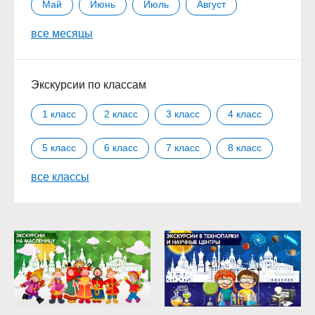
Май
Июнь
Июль
Август
все месяцы
Сентябрь
Октябрь
Ноябрь
Декабрь
Экскурсии по классам
1 класс
2 класс
3 класс
4 класс
5 класс
6 класс
7 класс
8 класс
все классы
9 класс
10 класс
11 класс