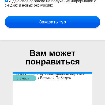
Я даю свое согласие на получение информации о
скидках и новых экскурсиях
Заказать тур
Вам может
понравиться
3,5 часа
4 ч