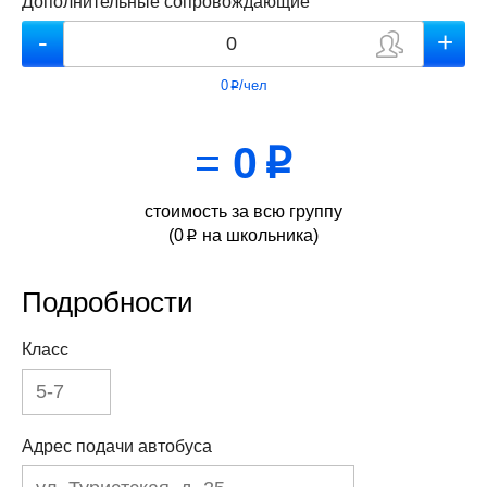
Дополнительные сопровождающие
0
/чел
p
=
0
p
стоимость за всю группу
(
0
на школьника)
p
Подробности
Класс
Адрес подачи автобуса