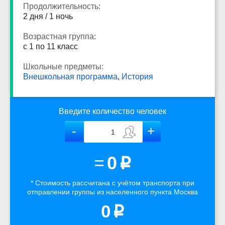
Продолжительность:
2 дня / 1 ночь
Возрастная группа:
с 1 по 11 класс
Школьные предметы:
Внешкольная программа
,
История
Введите количество человек
=
0
p
* Стоимость рассчитана
с учётом
транспорта
при
отправлении группы из населенного пункта Москва
0
p