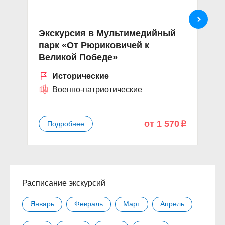
Экскурсия в Мультимедийный
«
парк «От Рюриковичей к
Д
Великой Победе»
Л
Исторические
Военно-патриотические
от 1 570
Подробнее
p
Расписание экскурсий
Январь
Февраль
Март
Апрель