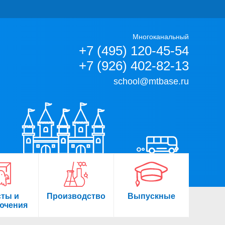
Многоканальный
+7 (495) 120-45-54
+7 (926) 402-82-13
school@mtbase.ru
сты и
Производство
Выпускные
ючения