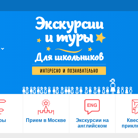
Экскурсии
и туры
Для школьников
интересно и познавательно
ры
Прием в Москве
Экскурсии на
Кве
английском
прикл