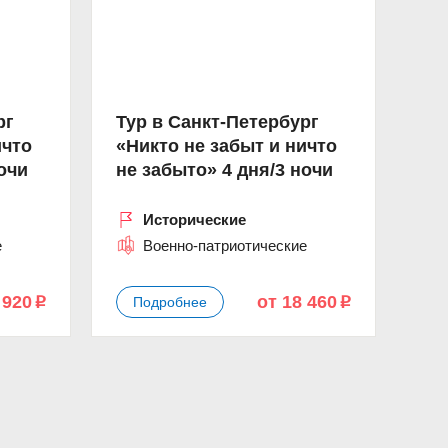
рг
Тур в Санкт-Петербург
ичто
«Никто не забыт и ничто
очи
не забыто» 4 дня/3 ночи
Исторические
е
Военно-патриотические
 920
от 18 460
Подробнее
p
p