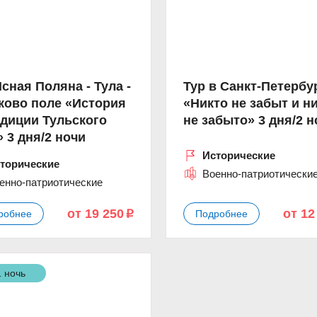
Ясная Поляна - Тула -
Тур в Санкт-Петербу
ково поле «История
«Никто не забыт и н
адиции Тульского
не забыто» 3 дня/2 н
» 3 дня/2 ночи
Исторические
торические
Военно-патриотически
енно-патриотические
от 19 250
от 12
робнее
Подробнее
p
1 ночь