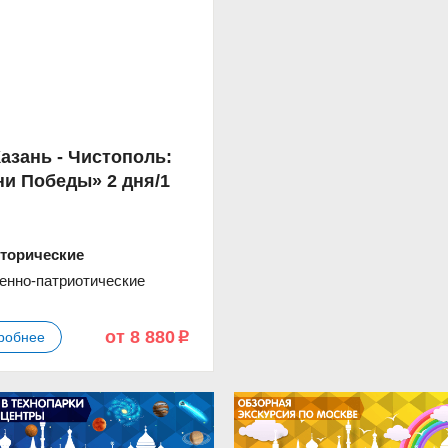
Казань - Чистополь:
ни Победы» 2 дня/1
торические
енно-патриотические
от 8 880
робнее
p