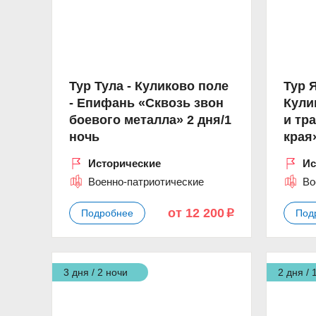
Тур Тула - Куликово поле
Тур 
- Епифань «Сквозь звон
Кули
боевого металла» 2 дня/1
и тр
ночь
края
Исторические
Ис
Военно-патриотические
Во
от 12 200
Подробнее
Под
p
3 дня / 2 ночи
2 дня / 